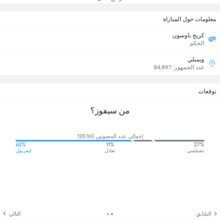
معلومات حول المباراة
كريج باوسون
الحكم
ويمبلي
عدد الجمهور: 84,897
توقعات
من سيفوز؟
إجمالي عدد المصوتين 128,160
62%
11%
27%
تشيلسي
تعادل
ليفربول
السّابق
التالي