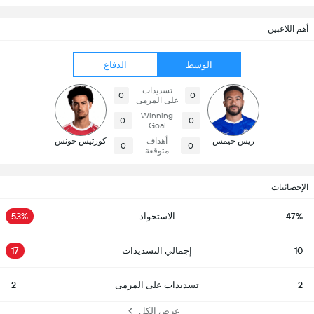
أهم اللاعبين
الوسط
الدفاع
تسديدات
0
0
على المرمى
Winning
0
0
Goal
ريس جيمس
أهداف
كورتيس جونس
0
0
متوقعة
الإحصائيات
47%
الاستحواذ
53%
10
إجمالي التسديدات
17
2
تسديدات على المرمى
2
عرض الكل