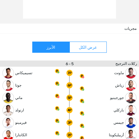
مجريات
عرض الكل
الأبرز
5 - 6
ركلات الترجيح
ماونت
تسيميكاس
7P
زياش
جوتا
6P
جورجينيو
ماني
5P
باركلي
ارنولد
4P
جيمس
فيرمينو
3P
أزبيليكويتا
الكانتارا
2P