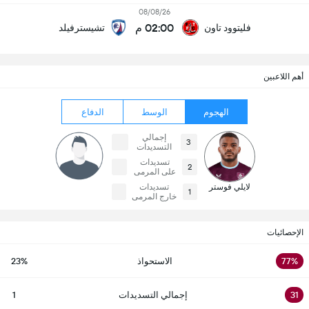
08/08/26
02:00 م
فليتوود تاون
تشيسترفيلد
أهم اللاعبين
الهجوم
الوسط
الدفاع
إجمالي
3
التسديدات
تسديدات
2
على المرمى
لايلي فوستر
تسديدات
1
خارج المرمى
الإحصائيات
77%
الاستحواذ
23%
31
إجمالي التسديدات
1