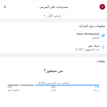
9
تسديدات على المرمى
0
عرض الكل
معلومات حول المباراة
Dean Whitestone
الحكم
تيرف مور
عدد الجمهور: 15,987
توقعات
من سيفوز؟
إجمالي عدد المصوتين 12,333
13%
16%
71%
بيرنلي
تعادل
فليتوود تاون