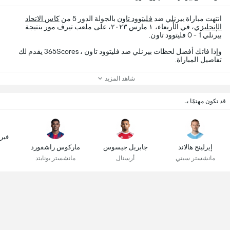
انتهت مباراة
بيرنلي
ضد
فليتوود تاون
بالجولة الدور 5 من
كاس الاتحاد
الإنجليزي
، في الأربعاء، ١ مارس ٢٠٢٣، على ملعب تيرف مور بنتيجة
بيرنلي 1 - 0 فليتوود تاون.
وإذا فاتك أفضل لحظات بيرنلي ضد فليتوود تاون ، 365Scores يقدم لك
تفاصيل المباراة.
شاهد المزيد
قد تكون مهتمًا بـ
فير
إيرلينج هالاند
جابريل جيسوس
ماركوس راشفورد
مانشستر سيتي
أرسنال
مانشستر يونايتد