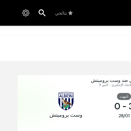
نتائجي
ي ضد وست بروميتش
اتحاد الإنجليزي - الدور 4
انتهت
0
-
وست بروميتش
28/01