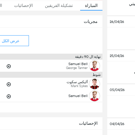
تي
المباراة
تشكيلة الفريقين
الإحصائيات
ال
مجريات
26/04/26
عرض الكل
25/04/26
نهاية ال 90 دقيقة
Samuel Bell
George Tanner
شوط
أليكس سكوت
Mark Sykes
05/04/26
Samuel Bell
الإحصائيات
04/04/26