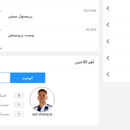
08/04/25
ت
بريستول سيتي
22/12/24
ت
وست بروميتش
عرض
أهم اللاعبين
الهجوم
3
إجما
1
تسديد
Jed Wallace
1
تسديدا