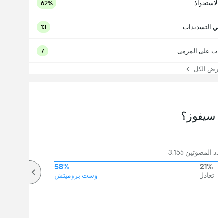
لاستحواذ
62%
ي التسديدات
13
ت على المرمى
7
 الكل
سيفوز؟
المصوتين 3,155
58%
21%
تعادل
وست بروميتش