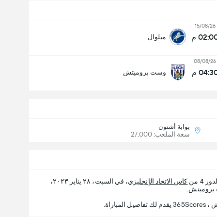
15/08/26
02:0 م
ميلوال
08/08/26
04:3 م
وست بروميتش
بوابة أشتون
سعة الملعب: 27,000
ر 4 من
كاس الاتحاد الإنجليزي
، في السبت، ٢٨ يناير ٢٠٢٣،
اراة.