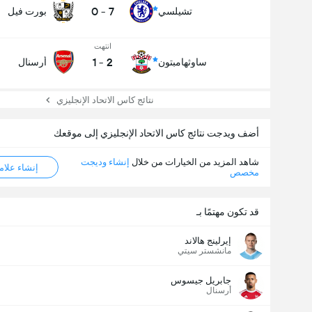
0
-
7
تشيلسي
بورت فيل
انتهت
1
-
2
ساوثهامبتون
أرسنال
نتائج كاس الاتحاد الإنجليزي
أضف ويدجت نتائج كاس الاتحاد الإنجليزي إلى موقعك
شاهد المزيد من الخيارات من خلال
إنشاء وديجت
عدد الاهداف (2.5)
إنشاء علامة ML
مخصص
قد تكون مهتمًا بـ
إيرلينج هالاند
مانشستر سيتي
جابريل جيسوس
أرسنال