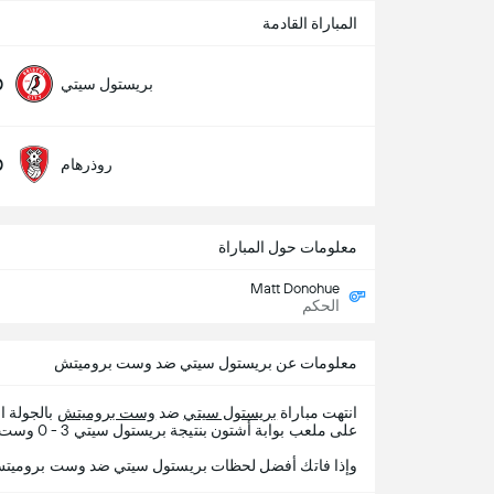
المباراة القادمة
0
بريستول سيتي
0
روذرهام
معلومات حول المباراة
Matt Donohue
الحكم
معلومات عن بريستول سيتي ضد وست بروميتش
انتهت مباراة
بريستول سيتي
ضد
وست بروميتش
بالجولة الدو
على ملعب بوابة أشتون بنتيجة بريستول سيتي 3 - 0 وست بروميتش.
وإذا فاتك أفضل لحظات بريستول سيتي ضد وست بروميتش ، 365Scores يقدم لك تفاصيل المب