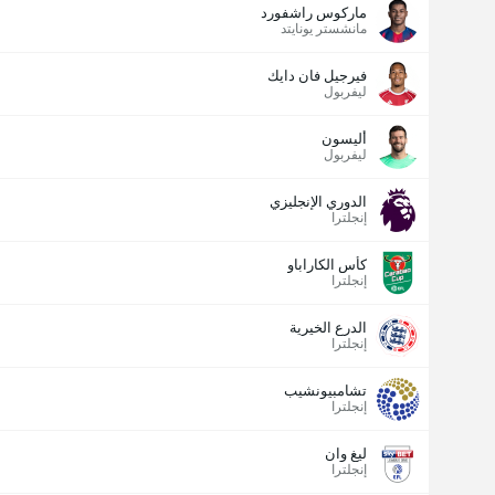
ماركوس راشفورد
مانشستر يونايتد
فيرجيل فان دايك
ليفربول
أليسون
ليفربول
الدوري الإنجليزي
إنجلترا
كأس الكاراباو
إنجلترا
الدرع الخيرية
إنجلترا
تشامبيونشيب
إنجلترا
ليغ وان
إنجلترا