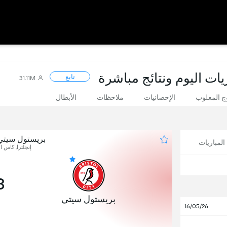
يات اليوم ونتائج مباشرة
تابع
31.11M
 المغلوب
الإحصائيات
ملاحظات
الأبطال
بريستول سيت
لمباريات
إنجلترا, كاس ال
3
بريستول سيتي
16/05/26