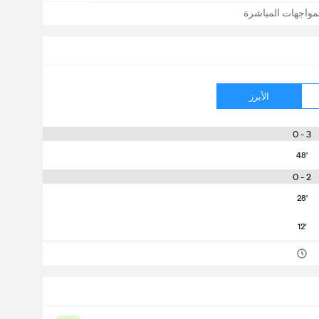
مواجهات المباشرة
الأبرز
3 - 0
48'
2 - 0
28'
12'