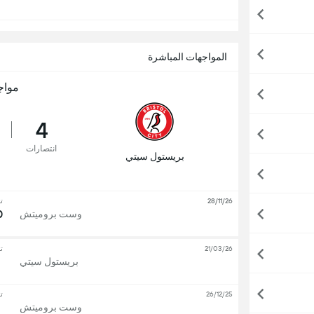
المواجهات المباشرة
مواج
4
انتصارات
بريستول سيتي
28/11/26
ت
0
وست بروميتش
21/03/26
ت
بريستول سيتي
26/12/25
ت
وست بروميتش