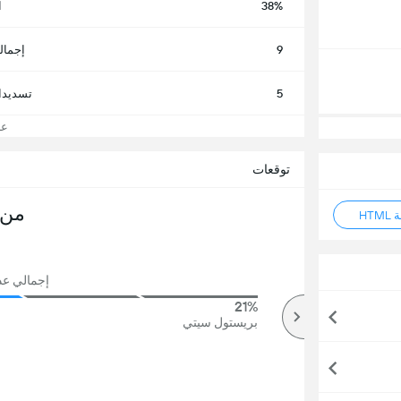
38%
ا
9
إجمال
5
تسديدا
عرض
توقعات
من 
HT
إجمالي عدد 
21%
83%
أكثر
بريستول سيتي