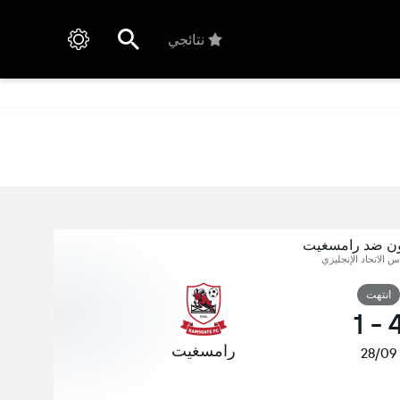
نتائجي
اون ضد رامسغيت
اس الاتحاد الإنجليزي
انتهت
1
-
رامسغيت
28/09