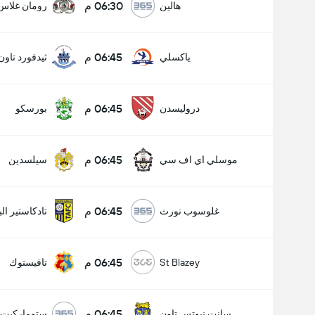
06:30 م
هالين
رومان غلاس
06:45 م
ياكسلي
ثيدفورد تاون
06:45 م
دروليسدن
بورسكو
06:45 م
موسلي اي اف سي
سيلسدين
06:45 م
غلوسوب نورث
تادكاستير الب
06:45 م
St Blazey
تافيستوك
06:45 م
سانت نيوتس تاون
ستوماركيت 