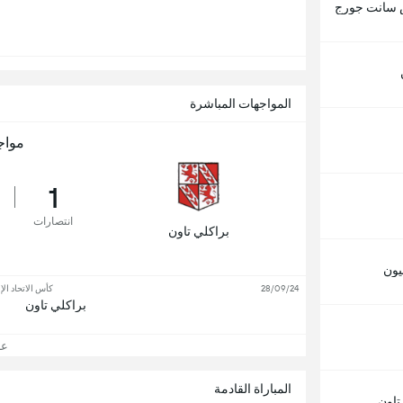
 سانت جورج
المواجهات المباشرة
مواج
1
انتصارات
براكلي تاون
يون
28/09/24
كأس الاتحاد الإ
براكلي تاون
عرض
المباراة القادمة
تاون