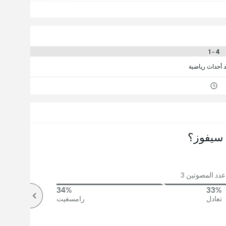
4 - 1
د أحداث رياضية
سيفوز؟
دد المصوتين 3
34%
33%
تعادل
رامسغيت