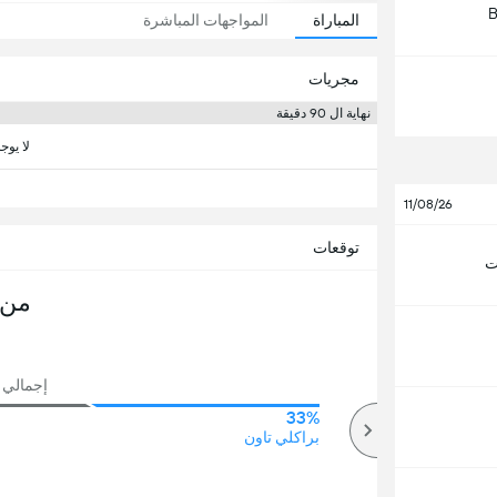
B
المباراة
المواجهات المباشرة
مجريات
نهاية ال 90 دقيقة
لا يوج
11/08/26
توقعات
ت
من 
إجمالي ع
33%
50%
أكثر
براكلي تاون