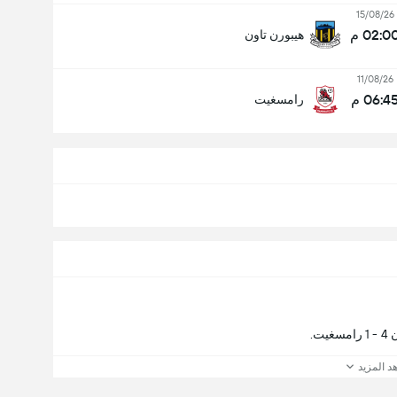
15/08/26
02:0 م
هيبورن تاون
11/08/26
06:4 م
رامسغيت
ت.
د المزيد