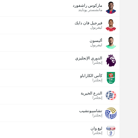
ماركوس راشفورد
مانشستر يونايتد
فيرجيل فان دايك
ليفربول
أليسون
ليفربول
الدوري الإنجليزي
إنجلترا
كأس الكاراباو
إنجلترا
الدرع الخيرية
إنجلترا
تشامبيونشيب
إنجلترا
ليغ وان
إنجلترا