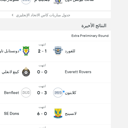
جدول مباريات كاس الاتحاد الإنجليزي
النتائج الأخيرة
Extra Preliminary Round
انتهت
2
-
1
للفورد
دونستابل تا
انتهت
0
-
0
Everett Rovers
كينغ لانغلي
انتهت
0
-
3
كلابتون
Benfleet
انتهت
6
-
0
لانسينج
SE Dons
انتهت