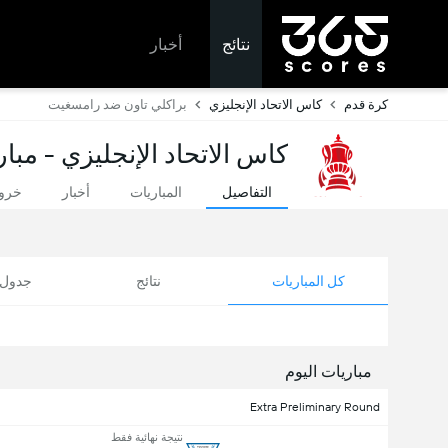
نتائج
أخبار
كرة قدم
كاس الاتحاد الإنجليزي
براكلي تاون ضد رامسغيت
كاس الاتحاد الإنجليزي - مبار
التفاصيل
المباريات
أخبار
خروج
كل المباريات
نتائج
جدول ا
مباريات اليوم
Extra Preliminary Round
نتيجة نهائية فقط