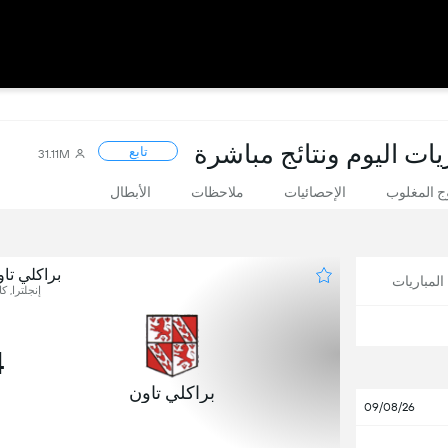
يات اليوم ونتائج مباشرة
تابع
31.11M
 المغلوب
الإحصائيات
ملاحظات
الأبطال
براكلي ت
لمباريات
إنجلترا, ك
4
براكلي تاون
09/08/26