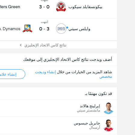
3
-
0
بيكونسفايلد سيكوب
lers Green
انتهت
0
-
3
وايلس سيتي
A. Dynamos
نتائج كاس الاتحاد الإنجليزي
أضف ويدجت نتائج كاس الاتحاد الإنجليزي إلى موقعك
شاهد المزيد من الخيارات من خلال
إنشاء وديجت
إنشاء علامة ML
مخصص
قد تكون مهتمًا بـ
إيرلينج هالاند
مانشستر سيتي
جابريل جيسوس
أرسنال