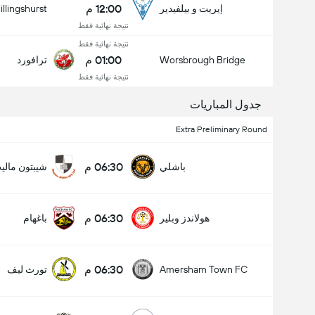
12:00 م
إيريت و بيلفيدير
illingshurst
نتيجة نهائية فقط
نتيجة نهائية فقط
01:00 م
Worsbrough Bridge
ترافورد
نتيجة نهائية فقط
جدول المباريات
Extra Preliminary Round
06:30 م
باشلي
شيبتون مالي
عدد الاهداف (2.5)
06:30 م
هولاندز وبلير
باغهام
06:30 م
Amersham Town FC
تورث ليف