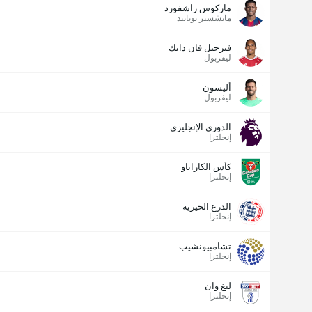
ماركوس راشفورد
مانشستر يونايتد
فيرجيل فان دايك
ليفربول
أليسون
ليفربول
الدوري الإنجليزي
إنجلترا
كأس الكاراباو
إنجلترا
عدد الاهداف (2.5)
الدرع الخيرية
إنجلترا
تشامبيونشيب
إنجلترا
ليغ وان
إنجلترا