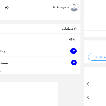
N. Atangana
الإحصائيات
48%
ا
12
إجمال
HT
9
تسديدا
عرض