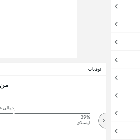
توقعات
من 
إجمالي عدد
39%
70%
أكثر
ايستلاي