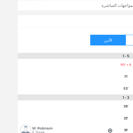
مواجهات المباشرة
الأبرز
5 - 1
90' + 4
71'
53'
3 - 1
38'
22'
M. Robinson
18'
E. Sousa