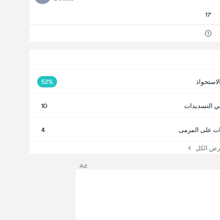
17'
لاستحواذ
52%
ي التسديدات
10
ت على المرمى
4
 الكل
Ad