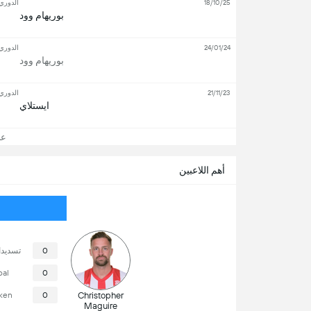
18/10/25
الدوري 
بوريهام وود
24/01/24
الدوري 
بوريهام وود
21/11/23
الدوري 
ايستلاي
عرض
أهم اللاعبين
0
تسديد
oal
0
ken
0
Christopher
Maguire