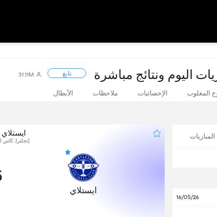
يات اليوم ونتائج مباشرة
تابع
31.11M
 المغلوب
الإحصائيات
ملاحظات
الأبطال
ايستلاي 
لمباريات
إنجلترا, كاس ال
5
ايستلاي
16/05/26