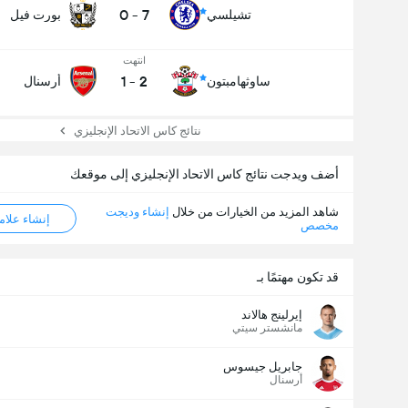
0
-
7
تشيلسي
بورت فيل
انتهت
1
-
2
ساوثهامبتون
أرسنال
نتائج كاس الاتحاد الإنجليزي
أضف ويدجت نتائج كاس الاتحاد الإنجليزي إلى موقعك
شاهد المزيد من الخيارات من خلال
إنشاء وديجت
إنشاء علامة ML
مخصص
قد تكون مهتمًا بـ
إيرلينج هالاند
مانشستر سيتي
جابريل جيسوس
أرسنال