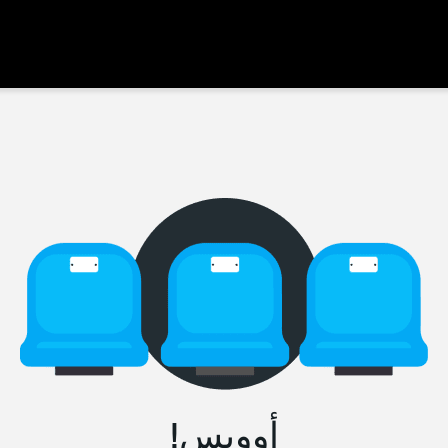
أووبس!