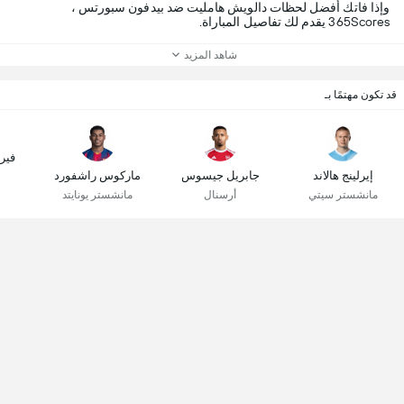
وإذا فاتك أفضل لحظات دالويش هامليت ضد بيدفون سبورتس ،
365Scores يقدم لك تفاصيل المباراة.
شاهد المزيد
قد تكون مهتمًا بـ
فير
إيرلينج هالاند
جابريل جيسوس
ماركوس راشفورد
مانشستر سيتي
أرسنال
مانشستر يونايتد