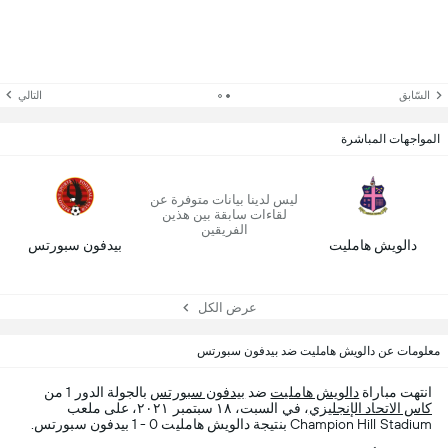
السّابق
التالي
المواجهات المباشرة
ليس لدينا بيانات متوفرة عن
لقاءات سابقة بين هذين
الفريقين
دالويش هامليت
بيدفون سبورتس
عرض الكل
معلومات عن دالويش هامليت ضد بيدفون سبورتس
انتهت مباراة
دالويش هامليت
ضد
بيدفون سبورتس
بالجولة الدور 1 من
كاس الاتحاد الإنجليزي
، في السبت، ١٨ سبتمبر ٢٠٢١، على ملعب
Champion Hill Stadium بنتيجة دالويش هامليت 0 - 1 بيدفون سبورتس.