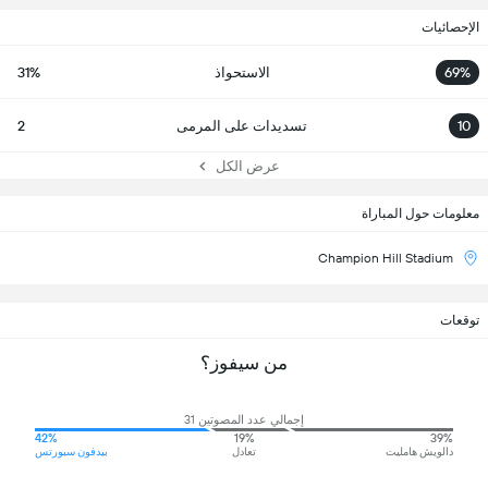
الإحصائيات
69%
الاستحواذ
31%
10
تسديدات على المرمى
2
عرض الكل
معلومات حول المباراة
Champion Hill Stadium
توقعات
من سيفوز؟
إجمالي عدد المصوتين 31
42%
19%
39%
دالويش هامليت
تعادل
بيدفون سبورتس