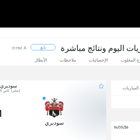
يات اليوم ونتائج مباشرة
تابع
31.11M
 المغلوب
الإحصائيات
ملاحظات
الأبطال
سودبري 
لمباريات
إنجلترا, كاس ال
1
سودبري
16/05/26