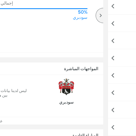
إجمالي ع
50%
50%
أكثر
سودبري
المواجهات المباشرة
ليس لدينا بيانات
بين ه
سودبري
عرض
المباراة القادمة