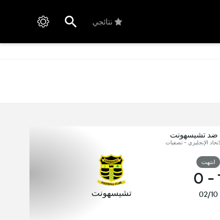
نتائجي
ضد تشيسهونت
اتحاد الإنجليزي - تصفيات
انتهت
0
-
تشيسهونت
02/10