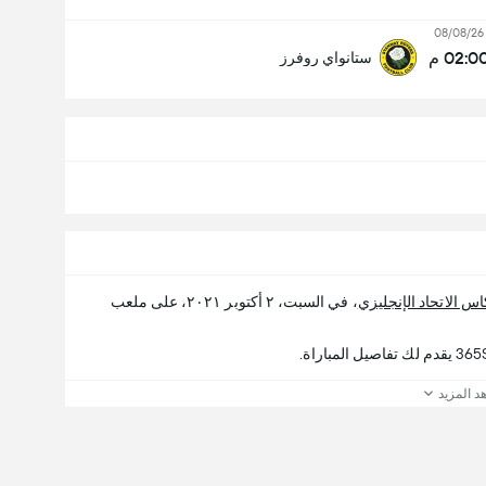
08/08/26
02:0 م
ستانواي روفرز
اس الاتحاد الإنجليزي
، في السبت، ٢ أكتوبر ٢٠٢١، على ملعب
د المزيد