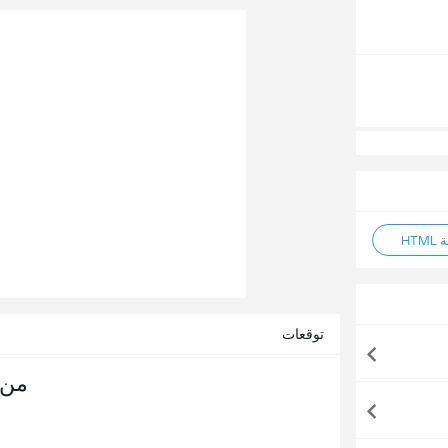
HT
توقعات
من 