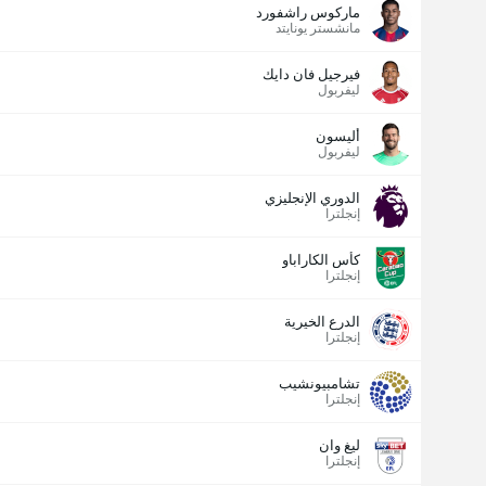
ماركوس راشفورد
مانشستر يونايتد
فيرجيل فان دايك
ليفربول
أليسون
ليفربول
الدوري الإنجليزي
إنجلترا
كأس الكاراباو
إنجلترا
الدرع الخيرية
إنجلترا
تشامبيونشيب
إنجلترا
ليغ وان
إنجلترا