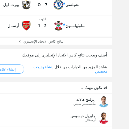
0
-
7
تشيلسي
بورت فيل
انتهت
1
-
2
ساوثهامبتون
أرسنال
نتائج كاس الاتحاد الإنجليزي
أضف ويدجت نتائج كاس الاتحاد الإنجليزي إلى موقعك
شاهد المزيد من الخيارات من خلال
إنشاء وديجت
إنشاء علامة ML
مخصص
قد تكون مهتمًا بـ
إيرلينج هالاند
مانشستر سيتي
عدد الاهداف (2.5)
جابريل جيسوس
أرسنال