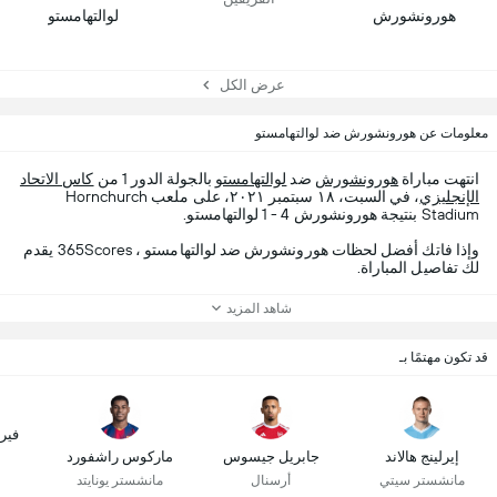
هورونشورش
لوالتهامستو
عرض الكل
معلومات عن هورونشورش ضد لوالتهامستو
انتهت مباراة
هورونشورش
ضد
لوالتهامستو
بالجولة الدور 1 من
كاس الاتحاد
الإنجليزي
، في السبت، ١٨ سبتمبر ٢٠٢١، على ملعب Hornchurch
Stadium بنتيجة هورونشورش 4 - 1 لوالتهامستو.
وإذا فاتك أفضل لحظات هورونشورش ضد لوالتهامستو ، 365Scores يقدم
لك تفاصيل المباراة.
شاهد المزيد
قد تكون مهتمًا بـ
فير
إيرلينج هالاند
جابريل جيسوس
ماركوس راشفورد
مانشستر سيتي
أرسنال
مانشستر يونايتد