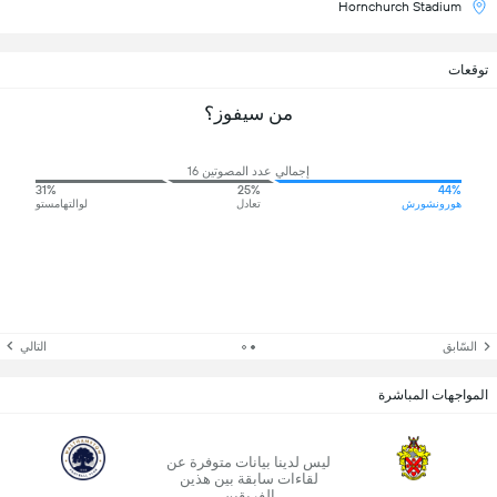
Hornchurch Stadium
توقعات
من سيفوز؟
إجمالي عدد المصوتين 16
31%
25%
44%
هورونشورش
تعادل
لوالتهامستو
السّابق
التالي
المواجهات المباشرة
ليس لدينا بيانات متوفرة عن
لقاءات سابقة بين هذين
الفريقين