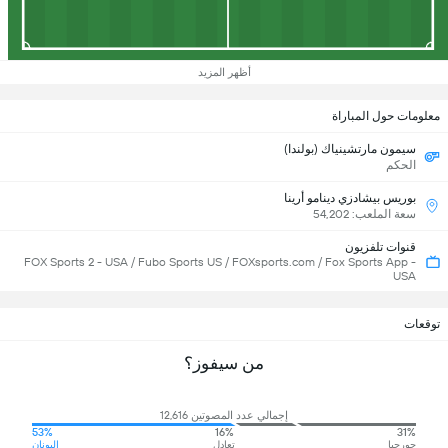
أظهر المزيد
معلومات حول المباراة
سيمون مارتشينياك (بولندا)
الحكم
بوريس بيشادزي دينامو أرينا
سعة الملعب: 54,202
قنوات تلفزيون
FOX Sports 2 - USA / Fubo Sports US / FOXsports.com / Fox Sports App -
USA
توقعات
من سيفوز؟
إجمالي عدد المصوتين 12,616
53%
16%
31%
جورجيا
تعادل
اليونان