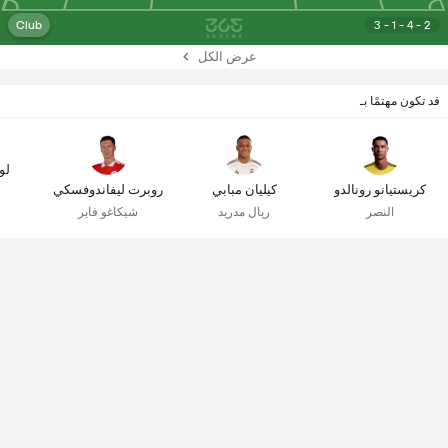
Club
3 - 1 - 4 - 2
عرض الكل
قد تكون مهتمًا بـ
لو
كريستيانو رونالدو
كيليان مبابي
روبرت ليفاندوفسكي
النصر
ريال مدريد
شيكاغو فاير