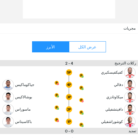
مجريات
عرض الكل
الأبرز
4 - 2
ركلات الترجيح
كفيكفيسكيري
5P
دفالي
جياكوماكيس
4P
ميكاوتادزي
بوشالاكيس
3P
دافيتشفيلي
ماسوراس
2P
كوشوراشفيلي
باكاسيتاس
1P
0 - 0
تمديد