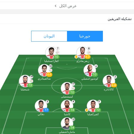
عرض الكل
تشكيلة الفريقين
جورجيا
اليونان
7
8
7.0
6.3
زيفزيفادزي
كفاراتسخيليا
10
6
6.6
7.0
19
2
كوشوراشفيلي
شاكفيتادزي
17
7.3
6.8
كاكابادزه
شينغيليا
7.0
كيتيشفيلي
3
4
5
7.7
7.4
7.2
كفيركفيليا
كاشيا
دفالي
12
7.4
مامارداشفيلي