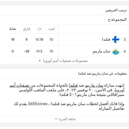
ترتيب الفريقين
المجموعة ح
لعب
+/-
فارق
نقاط
ف
فنلندا
6
18
8
10:18
10
3
سان مارينو
0
0
-28
31:3
10
6
مجموعات تصفيات أمم أوروبا
معلومات عن سان مارينو ضد فنلندا
انتهت مباراة
سان مارينو
ضد
فنلندا
بالجولة المجموعات من
تصفيات أمم
أوروبا
، في الاثنين، ٢٠ نوفمبر ٢٠٢٣، على ملعب الملعب الأولمبي
سيرافاللي بنتيجة سان مارينو 1 - 2 فنلندا.
وإذا فاتك أفضل لحظات سان مارينو ضد فنلندا ، 365Scores يقدم لك
تفاصيل المباراة.
شاهد المزيد