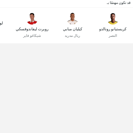
قد تكون مهتمًا بـ
لو
كريستيانو رونالدو
كيليان مبابي
روبرت ليفاندوفسكي
النصر
ريال مدريد
شيكاغو فاير