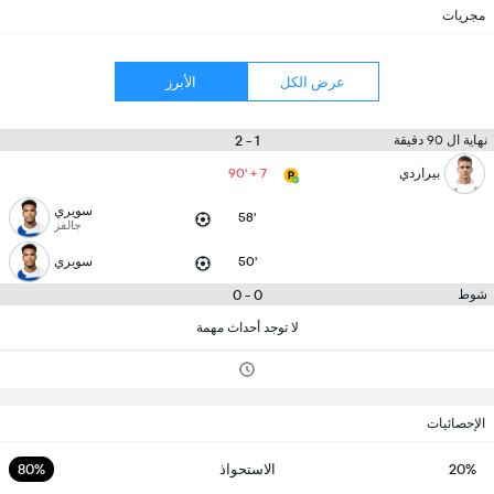
مجريات
عرض الكل
الأبرز
1 - 2
نهاية ال 90 دقيقة
بيراردي
90' + 7
سويري
58'
جالفز
50'
سويري
0 - 0
شوط
لا توجد أحداث مهمة
الإحصائيات
20%
الاستحواذ
80%