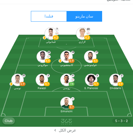
سان مارينو
فنلندا
7
20
6.2
6.2
لازاري
فيتايولي
22
19
17
6.4
5.9
6.1
غولينوتشي
كابيتشيوني
مولاروني
15
3
11
5
2
5.9
6.7
7.4
6.7
6.9
D'Addario
S. Franciosi
روسي
Palazzi
توسي
1
5.7
Simoncini
Club
5 - 3 - 2
عرض الكل