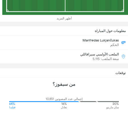
أظهر المزيد
معلومات حول المباراة
Manfredas Lukjančukas
الحكم
الملعب الأولمبي سيرافاللي
سعة الملعب: 5,115
توقعات
من سيفوز؟
إجمالي عدد المصوتين 10,851
64%
16%
20%
سان مارينو
تعادل
فنلندا