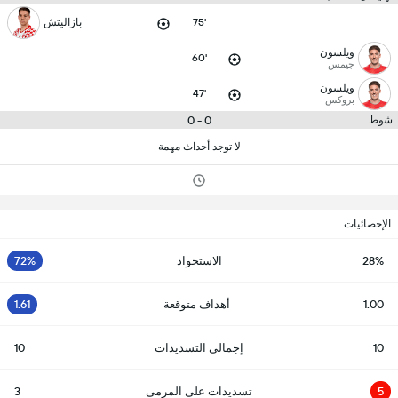
75'
بازاليتش
ويلسون
60'
جيمس
ويلسون
47'
بروكس
0 - 0
شوط
لا توجد أحداث مهمة
الإحصائيات
28%
الاستحواذ
72%
1.00
أهداف متوقعة
1.61
10
إجمالي التسديدات
10
5
تسديدات على المرمى
3