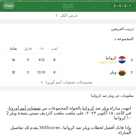
Club
3 - 4 - 2 - 1
عرض الكل
ترتيب الفريقين
المجموعة د
لعب
+/-
فارق
نقاط
ف
كرواتيا
5
16
9
4:13
8
2
البطوله النهائيه
ويلز
3
12
0
10:10
8
3
مجموعات تصفيات أمم أوروبا
معلومات عن ويلز ضد كرواتيا
انتهت مباراة
ويلز
ضد
كرواتيا
بالجولة المجموعات من
تصفيات أمم أوروبا
،
في الأحد، ١٥ أكتوبر ٢٠٢٣، على ملعب ملعب كارديف سيتي بنتيجة ويلز 2
- 1 كرواتيا.
وإذا فاتك أفضل لحظات ويلز ضد كرواتيا ، 365Scores يقدم لك تفاصيل
المباراة.