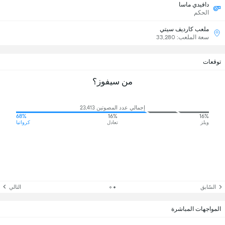
دافيدي ماسا
الحكم
ملعب كارديف سيتي
سعة الملعب: 33,280
توقعات
من سيفوز؟
إجمالي عدد المصوتين 23,413
68%
16%
16%
ويلز
تعادل
كرواتيا
السّابق
التالي
المواجهات المباشرة