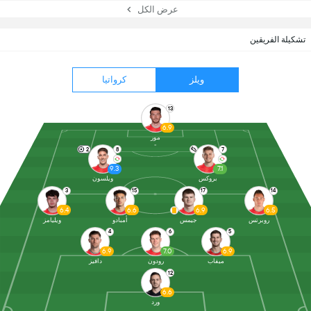
عرض الكل
تشكيلة الفريقين
ويلز
كرواتيا
13
6.9
مور
2
8
7
9.3
7.1
بروكس
ويلسون
3
15
17
14
6.4
6.6
6.9
6.5
روبرتس
جيمس
أمبادو
ويليامز
4
6
5
6.9
7.0
6.9
ميفاب
رودون
دافيز
12
6.6
ورد