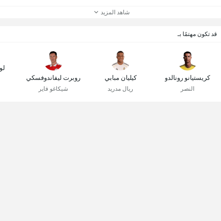
شاهد المزيد
قد تكون مهتمًا بـ
لو
كريستيانو رونالدو
كيليان مبابي
روبرت ليفاندوفسكي
النصر
ريال مدريد
شيكاغو فاير