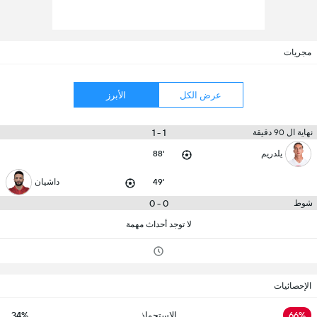
مجريات
عرض الكل
الأبرز
1 - 1
نهاية ال 90 دقيقة
يلدريم
88'
49'
داشيان
0 - 0
شوط
لا توجد أحداث مهمة
الإحصائيات
66%
الاستحواذ
34%