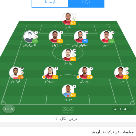
تركيا
أرمينيا
11
6.6
يلماز
7
6
10
17
7.4
6.2
7.9
7.2
اندير
تشالهان أوغلو
كوكو
أكتوركوغلو
16
6.8
يوكسك
22
4
3
2
5.8
6.7
6.8
6.5
سيلك
ديميرال
سويونكو
أوزكاجار
1
6.8
جونوك
Club
4 - 1 - 4 - 1
عرض الكل
معلومات عن تركيا ضد أرمينيا