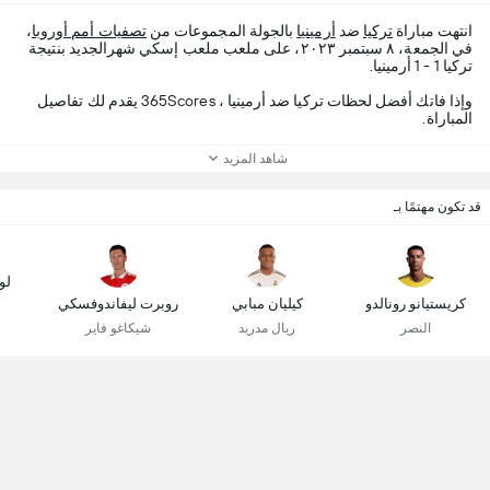
انتهت مباراة
تركيا
ضد
أرمينيا
بالجولة المجموعات من
تصفيات أمم أوروبا
،
في الجمعة، ٨ سبتمبر ٢٠٢٣، على ملعب ملعب إسكي شهرالجديد بنتيجة
تركيا 1 - 1 أرمينيا.
وإذا فاتك أفضل لحظات تركيا ضد أرمينيا ، 365Scores يقدم لك تفاصيل
المباراة.
شاهد المزيد
قد تكون مهتمًا بـ
لو
كريستيانو رونالدو
كيليان مبابي
روبرت ليفاندوفسكي
النصر
ريال مدريد
شيكاغو فاير