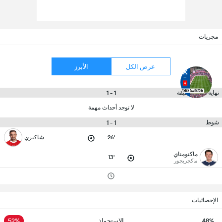
مجريات
عرض الكل
الأبرز
1 - 1
نهاية ال 90 دقيقة
لا توجد أحداث مهمة
1 - 1
شوط
26'
شاكيري
ماكتومناي
13'
ماكجريجور
الإحصائيات
48%
الاستحواذ
52%