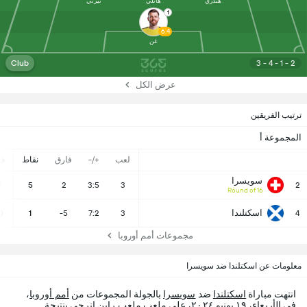
هندري
هانلي
تيرني
1
6.4
غن
Club
3 - 4 - 1 - 2
عرض الكل
ترتيب الفريقين
المجموعة أ
لعب
+/-
فارق
نقاط
ف
سويسرا
1
5
2
3:5
3
2
Round of 16
اسكتلندا
0
1
-5
7:2
3
4
مجموعات أمم أوروبا
معلومات عن اسكتلندا ضد سويسرا
انتهت مباراة
اسكتلندا
ضد
سويسرا
بالجولة المجموعات من
أمم أوروبا
،
في الأربعاء، ١٩ يونيو ٢٠٢٤، على ملعب ملعب راين إنرجي بنتيجة