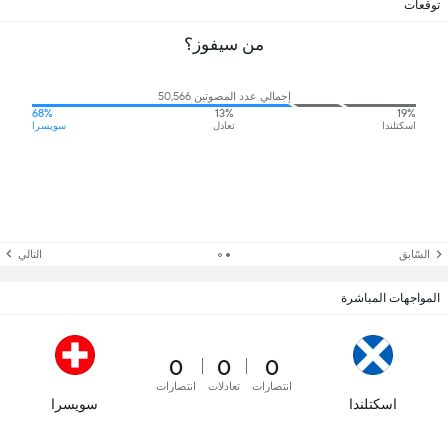
توقعات
من سيفوز؟
إجمالي عدد المصوتين 50,566
68%
13%
19%
اسكتلندا
تعادل
سويسرا
السّابق
التالي
المواجهات المباشرة
0
0
0
انتصارات
تعادلات
انتصارات
اسكتلندا
سويسرا