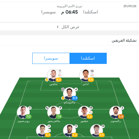
29/09/26
دوري الأمم الأوروبية
06:45 م
اسكتلندا
سويسرا
عرض الكل
تشكيلة الفريقين
اسكتلندا
سويسرا
7
10
6.3
6.6
أدامز
مكجين
4
8.4
ماكتومناي
3
8
14
2
7.0
7.4
6.6
5.8
رالستون
جيلمور
ماكجريجور
روبرتسون
6
5
13
6.4
6.3
6.5