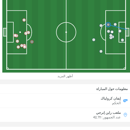
أظهر المزيد
معلومات حول المباراة
إيفان كرولياك
الحكم
ملعب راين إنرجي
عدد الجمهور: 42,711