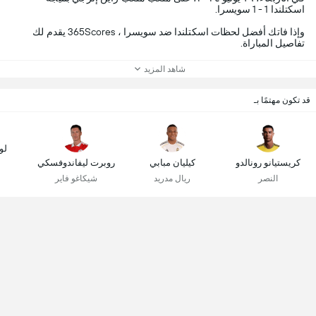
اسكتلندا 1 - 1 سويسرا.
وإذا فاتك أفضل لحظات اسكتلندا ضد سويسرا ، 365Scores يقدم لك
تفاصيل المباراة.
شاهد المزيد
قد تكون مهتمًا بـ
لو
كريستيانو رونالدو
كيليان مبابي
روبرت ليفاندوفسكي
النصر
ريال مدريد
شيكاغو فاير