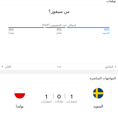
توقعات
من سيفوز؟
إجمالي عدد المصوتين 21,697
36%
21%
43%
السويد
تعادل
بولندا
السّابق
التالي
المواجهات المباشرة
1
0
1
انتصارات
تعادلات
انتصارات
السويد
بولندا