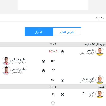
مجريات
عرض الكل
الأبرز
3 - 2
نهاية ال 90 دقيقة
كلاسن
90' + 4
كولوسيفسكي
ليفاندوفسكي
84'
فرانكوفسكي
ليفاندوفسكي
61'
زيلينسكي
فورسبيرج
59'
كولوسيفسكي
1 - 0
شوط
فورسبيرج
2'
إيزاك