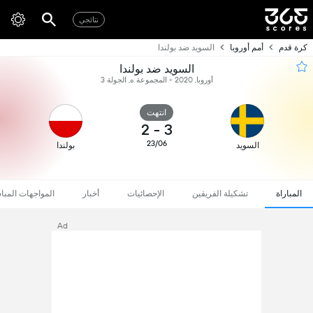
نتائجي
كرة قدم
أمم أوروبا
السويد ضد بولندا
السويد ضد بولندا
أوروبا, 2020 - المجموعة ه, الجولة 3
انتهت
2
-
3
23/06
السويد
بولندا
المباراة
تشكيلة الفريقين
الإحصائيات
أخبار
المواجهات المبا
Ad