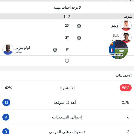
لا توجد أحداث مهمة
2 - 1
شوط
أولمو
25'
يامال
21'
موراتا
كولو مواني
9'
مبابي
الإحصائيات
58%
الاستحواذ
42%
0.75
أهداف متوقعة
1.1
6
إجمالي التسديدات
9
2
تسديدات على المرمى
3