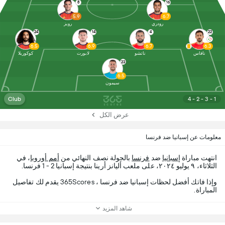
8
16
5.9
6.7
رودري
رويز
24
14
4
22
6.5
6.9
6.7
6.3
نافاس
ناتشو
لابورت
كوكوريلا
23
6.5
سيمون
Club
4 - 2 - 3 - 1
عرض الكل
معلومات عن إسبانيا ضد فرنسا
انتهت مباراة
إسبانيا
ضد
فرنسا
بالجولة نصف النهائي من
أمم أوروبا
، في
الثلاثاء، ٩ يوليو ٢٠٢٤، على ملعب أليانز أرينا بنتيجة إسبانيا 2 - 1 فرنسا.
وإذا فاتك أفضل لحظات إسبانيا ضد فرنسا ، 365Scores يقدم لك تفاصيل
المباراة.
شاهد المزيد