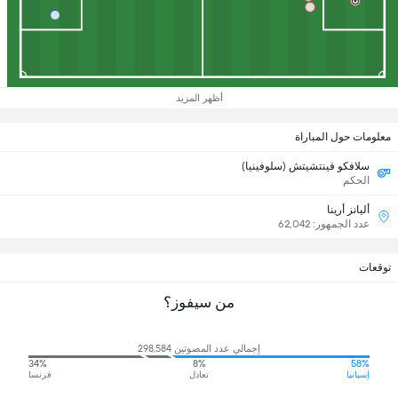
أظهر المزيد
معلومات حول المباراة
سلافكو فينتشيتش (سلوفينيا)
الحكم
أليانز أرينا
عدد الجمهور: 62,042
توقعات
من سيفوز؟
إجمالي عدد المصوتين 298,584
34%
8%
58%
إسبانيا
تعادل
فرنسا