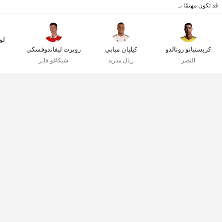
قد تكون مهتمًا بـ
لو
كريستيانو رونالدو
كيليان مبابي
روبرت ليفاندوفسكي
النصر
ريال مدريد
شيكاغو فاير