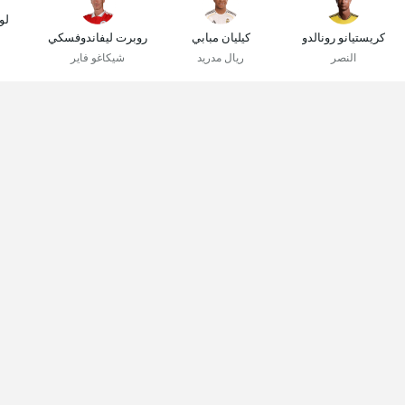
لو
كريستيانو رونالدو
كيليان مبابي
روبرت ليفاندوفسكي
النصر
ريال مدريد
شيكاغو فاير