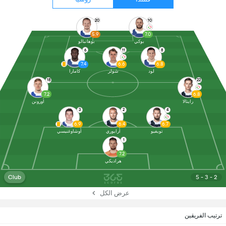
20
10
5.9
7.0
بوكي
بوهانبالو
6
11
8
7.4
6.6
6.8
لود
شولر
كامارا
18
22
7.2
6.8
رايتالا
أورونن
3
2
4
6.9
6.4
6.7
تويفيو
أرايوري
أوشاوغنيسي
1
7.2
هراديكي
Club
5 - 3 - 2
عرض الكل
ترتيب الفريقين