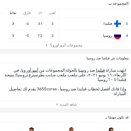
المجموعة ب
لعب
+/-
فارق
نقاط
ف
فنلندا
1
3
-2
3:1
3
3
روسيا
1
3
-5
7:2
3
4
مجموعات أمم أوروبا
معلومات عن فنلندا ضد روسيا
انتهت مباراة
فنلندا
ضد
روسيا
بالجولة المجموعات من
أمم أوروبا
، في
الأربعاء، ١٦ يونيو ٢٠٢١، على ملعب ملعب سانت بطرسبرغ (روسيا) بنتيجة
فنلندا 0 - 1 روسيا.
وإذا فاتك أفضل لحظات فنلندا ضد روسيا ، 365Scores يقدم لك تفاصيل
المباراة.
شاهد المزيد
قد تكون مهتمًا بـ