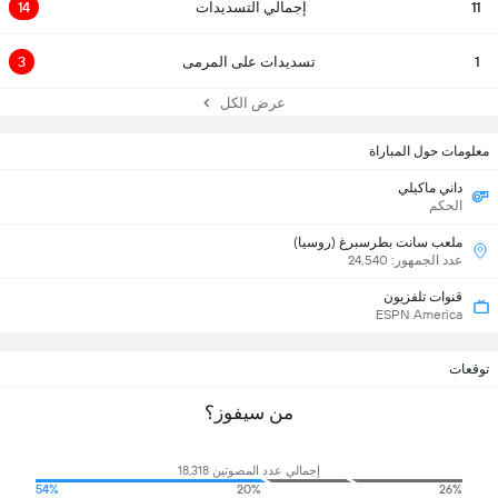
11
إجمالي التسديدات
14
1
تسديدات على المرمى
3
عرض الكل
معلومات حول المباراة
داني ماكيلي
الحكم
ملعب سانت بطرسبرغ (روسيا)
عدد الجمهور: 24,540
قنوات تلفزيون
ESPN America
توقعات
من سيفوز؟
إجمالي عدد المصوتين 18,318
54%
20%
26%