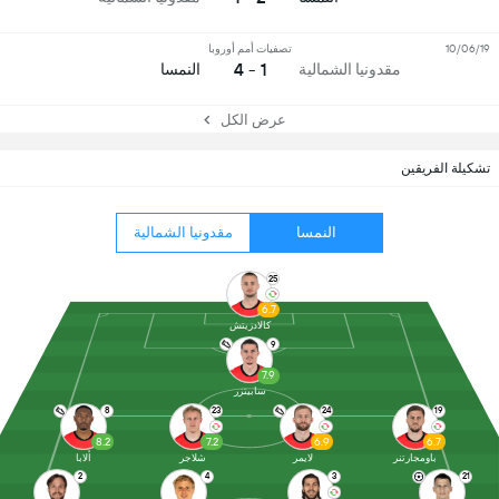
10/06/19
تصفيات أمم أوروبا
1 - 4
مقدونيا الشمالية
النمسا
عرض الكل
تشكيلة الفريقين
النمسا
مقدونيا الشمالية
25
6.7
كالادزيتش
9
7.9
سابيتزر
8
23
24
19
8.2
7.2
6.9
6.7
باومجارتنر
لايمر
شلاجر
ألابا
2
4
3
21