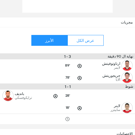
مجريات
عرض الكل
الأبرز
3 - 1
نهاية ال 90 دقيقة
ارناوتوفيتش
89'
لايمر
جريجوريتش
78'
ألابا
1 - 1
شوط
بانديف
28'
ترايكوفسكي
لاينر
18'
سابيتزر
الإحصائيات