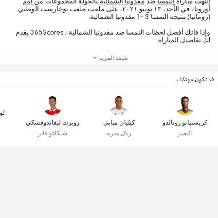
انتهت مباراة
النمسا
ضد
مقدونيا الشمالية
بالجولة المجموعات من
أمم
أوروبا
، في الأحد، ١٣ يونيو ٢٠٢١، على ملعب ملعب بوخارست الوطني
(رومانيا) بنتيجة النمسا 3 - 1 مقدونيا الشمالية.
وإذا فاتك أفضل لحظات النمسا ضد مقدونيا الشمالية ، 365Scores يقدم
لك تفاصيل المباراة.
شاهد المزيد
قد تكون مهتمًا بـ
لو
كريستيانو رونالدو
كيليان مبابي
روبرت ليفاندوفسكي
النصر
ريال مدريد
شيكاغو فاير