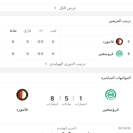
عرض الكل
ترتيب الفريقين
لعب
+/-
فارق
نقاط
ف
فاينورد
0
0
0
0:0
0
5
غرونينغين
0
0
0
0:0
0
8
ترتيب الدوري الهولندي
المواجهات المباشرة
8
5
1
انتصارات
تعادلات
انتصارات
غرونينغين
فاينورد
25/04/26
الدوري الهولندي