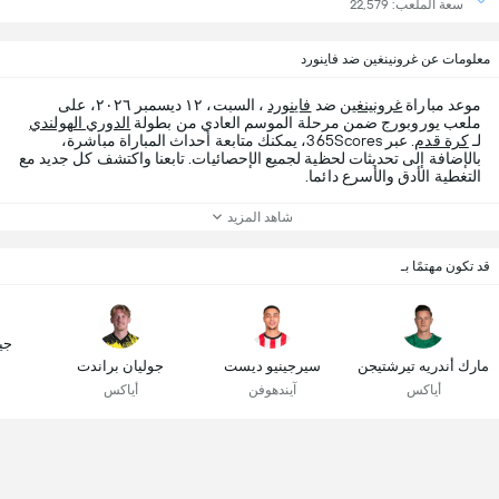
سعة الملعب: 22,579
معلومات عن غرونينغين ضد فاينورد
موعد مباراة
غرونينغين
ضد
فاينورد
، السبت، ١٢ ديسمبر ٢٠٢٦، على
ملعب يوروبورج ضمن مرحلة الموسم العادي من بطولة
الدوري الهولندي
لـ
كرة قدم
. عبر 365Scores، يمكنك متابعة أحداث المباراة مباشرة،
بالإضافة إلى تحديثات لحظية لجميع الإحصائيات. تابعنا واكتشف كل جديد مع
التغطية الأدق والأسرع دائما.
شاهد المزيد
قد تكون مهتمًا بـ
جي
مارك أندريه تيرشتيجن
سيرجينيو ديست
جوليان براندت
أياكس
آيندهوفن
أياكس