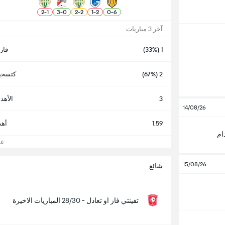
2
-
1
3
-
0
2
-
2
1
-
2
0
-
6
آخر 3 مباريات
1 (33%)
فاز
2 (67%)
كتسجيل
3
الأهد
14/08/26
1.59
أهد
ام
عرض
15/08/26
شائع
تفينتي فاز او تعادل - 28/30 المباريات الاخيرة