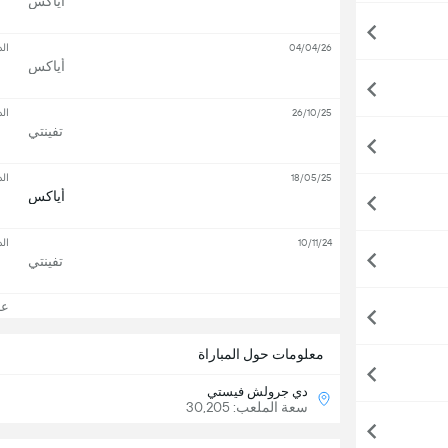
أياكس
04/04/26
الد
أياكس
26/10/25
الد
تفينتي
18/05/25
الد
أياكس
10/11/24
الد
تفينتي
عرض
معلومات حول المباراة
دي جرولش فيستي
سعة الملعب: 30,205