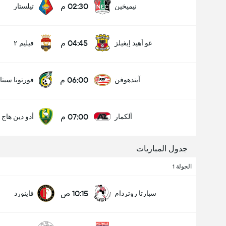
02:30 م
نيميخين
تيلستار
04:45 م
غو أهيد إيغيلز
فيليم ٢
عدد الاهداف (2.5)
06:00 م
آيندهوفن
فورتونا سيتا
أقل
أكثر
07:00 م
ألكمار
أدو دين هاج
جدول المباريات
الجولة 1
10:15 ص
سبارتا روتردام
فاينورد