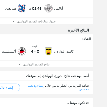
02:45 م
أياكس
هيرنفين
جدول مباريات الدوري الهولندي
النتائج الأخيرة
الجولة 1
انتهت
4
-
0
كامبور ليواردن
أكسيلسيور
نتائج الدوري الهولندي
أضف ويدجت نتائج الدوري الهولندي إلى موقعك
شاهد المزيد من الخيارات من خلال
إنشاء وديجت
إنشاء علامة ML
مخصص
قد تكون مهتمًا بـ