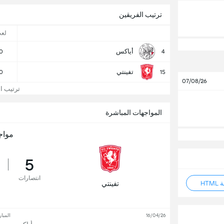
ترتيب الفريقين
لع
أياكس
0
4
تفينتي
0
15
07/08/26
ترتيب الد
المواجهات المباشرة
مواج
5
انتصارات
HT
تفينتي
16/04/26
المبار