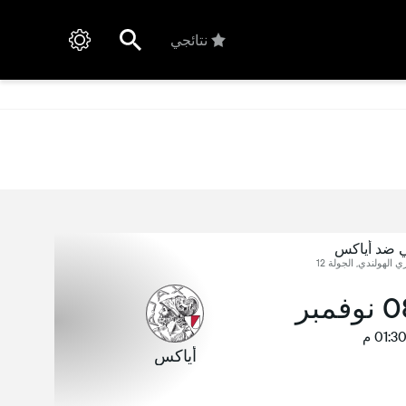
نتائجي
ي ضد أياكس
ي الهولندي, الجولة 12
01:3 م
أياكس