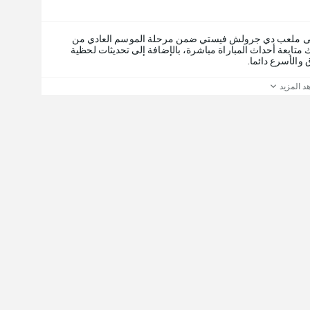
حد، ٨ نوفمبر ٢٠٢٦، على ملعب دي جرولش فيستي ضمن مرحلة الموسم العادي من
365Scor، يمكنك متابعة أحداث المباراة مباشرة، بالإضافة إلى تحديثات لحظية
 والأسرع دائما.
د المزيد