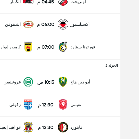
04:45 م
أوتريخت
ألكمار
06:00 م
أكسيلسيور
آيندهوفن
07:00 م
فورتونا سيتارد
كامبور ليوار
الجولة 2
10:15 ص
أدو دين هاج
غرونينغين
12:30 م
تفينتي
زفولي
12:30 م
فاينورد
غو أهيد إيغيل