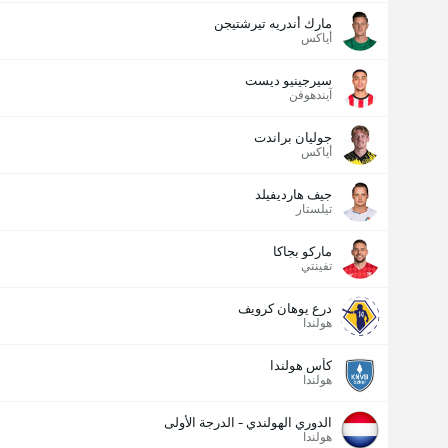
مارك أندريه تيرشتيجن
أياكس
سيرجينيو ديست
آيندهوفن
جوليان براندت
أياكس
جيف هارديفيلد
تيلستار
ماركو بجاكا
تفينتي
درع يوهان كرويف
هولندا
كأس هولندا
هولندا
الدوري الهولندي - الدرجة الأولى
هولندا