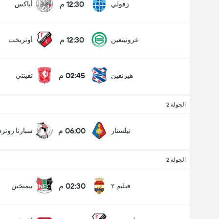
12:30 م
زفولي
أياكس
12:30 م
غرونينغين
أوتريخت
02:45 م
هيرنفين
تفينتي
الجولة 2
06:00 م
تيلستار
سبارتا روترد
الجولة 2
02:30 م
فيليم ٢
نيميخين