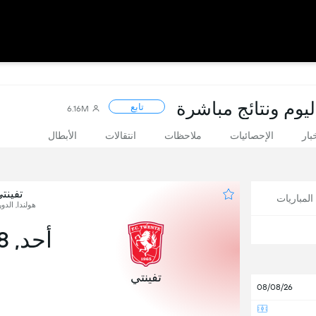
ليوم ونتائج مباشرة
تابع
6.16M
بار
الإحصائيات
ملاحظات
انتقالات
الأبطال
تفينت
لمباريات
هولندا, الدور
أحد, 08 نوفمبر
0
تفينتي
08/08/26