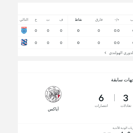
ب
+/-
فارق
نقاط
ف
ت
خ
التالي
0
0
0
0
0
0:0
0
0
0
0
0
0:0
وري الهولندي
هات سابقة
6
3
تعادلات
انتصارات
أياكس
يات الودية للأندية