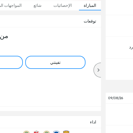
المباراة
الإحصائيات
شائع
المواجهات ال
توقعات
من 
رد
تفينتي
09/08/26
اداء