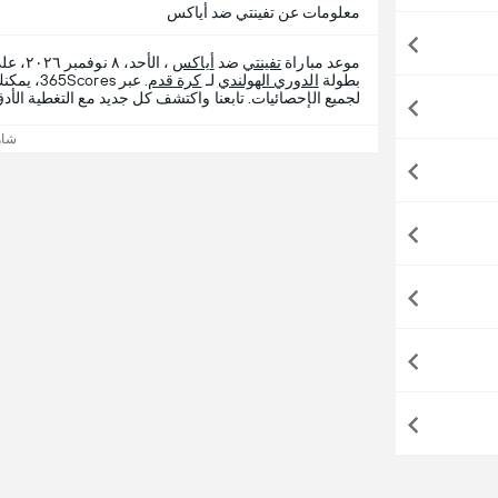
معلومات عن تفينتي ضد أياكس
موعد مباراة
تفينتي
ضد
أياكس
، الأ
بطولة
الدوري الهولندي
لـ
كرة قدم
. عبر es
لجميع الإحصائيات. تابعنا واكتشف كل جديد مع التغطية الأدق
شاه