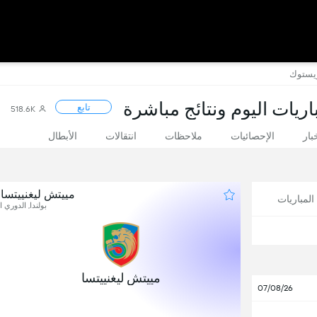
اويستوك
اريات اليوم ونتائج مباشرة
تابع
518.6K
بار
الإحصائيات
ملاحظات
انتقالات
الأبطال
مييتش ليغنييتسا 
لمباريات
بولندا, الدوري ال
1
مييتش ليغنييتسا
07/08/26