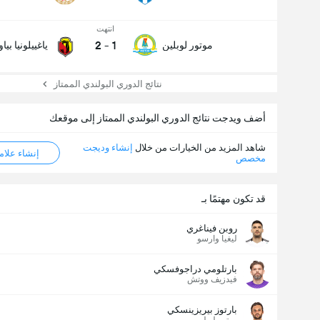
انتهت
2
-
1
موتور لوبلين
ياغييلونيا بي
نتائج الدوري البولندي الممتاز
أضف ويدجت نتائج الدوري البولندي الممتاز إلى موقعك
شاهد المزيد من الخيارات من خلال
إنشاء وديجت
إنشاء علامة ML
مخصص
قد تكون مهتمًا بـ
روبن فيناغري
ليغيا وارسو
بارتلومي دراجوفسكي
فيدزيف ووتش
بارتوز بيريزينسكي