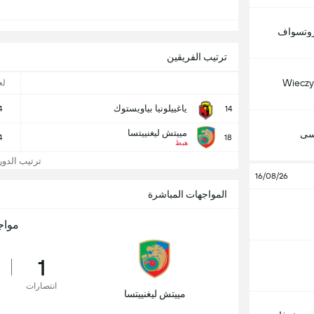
وتسواف
ترتيب الفريقين
Wieczy
لع
ياغييلونيا بياويستوك
4
14
مييتش ليغنييتسا
تسى
4
18
هبط
ترتيب الدوري 
16/08/26
المواجهات المباشرة
مواج
1
انتصارات
مييتش ليغنييتسا