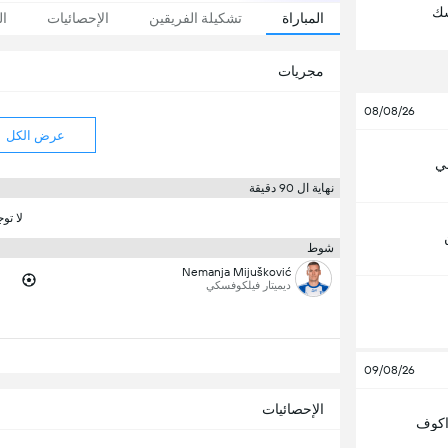
سك
المباراة
تشكيلة الفريقين
الإحصائيات
ال
مجريات
08/08/26
عرض الكل
ي
نهاية ال 90 دقيقة
لا تو
شوط
Nemanja Mijušković
ديميتار فيلكوفسكي
09/08/26
الإحصائيات
اكوف