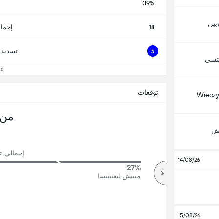
39%
بين
18
إجمال
5
تسديدا
يتسى
عرض
توقعات
Wieczy
من 
تش
إجمالي عدد
14/08/26
27%
88%
أكثر
مييتش ليغنييتسا
15/08/26