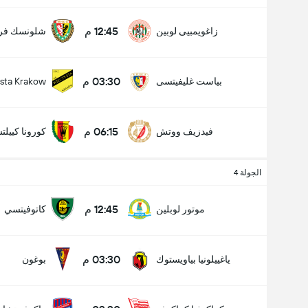
12:45 م
زاغويمبيى لوبين
شلونسك فر
03:30 م
بياست غليفيتسى
sta Krakow
06:15 م
فيدزيف ووتش
كورونا كييل
الجولة 4
12:45 م
موتور لوبلين
كاتوفيتسي
03:30 م
ياغييلونيا بياويستوك
بوغون