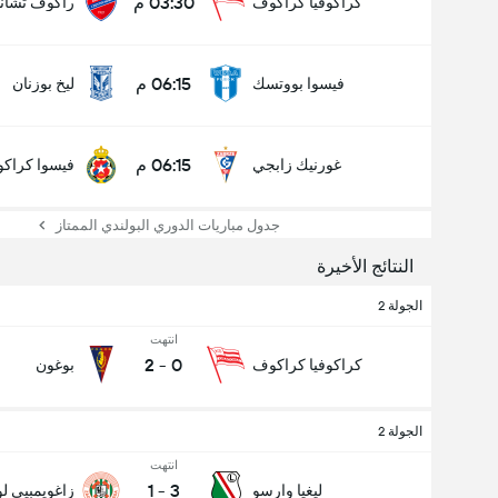
03:30 م
كراكوفيا كراكوف
راكوف تشان
06:15 م
فيسوا بووتسك
ليخ بوزنان
06:15 م
غورنيك زابجي
فيسوا كراك
جدول مباريات الدوري البولندي الممتاز
النتائج الأخيرة
الجولة 2
انتهت
2
-
0
كراكوفيا كراكوف
بوغون
الجولة 2
انتهت
1
-
3
ليغيا وارسو
زاغويمبيى لو