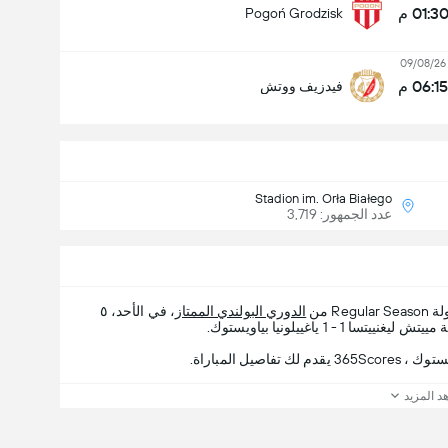
01:3 م
Pogoń Grodzisk
09/08/26
06:15 م
فيدزيف ووتش
Stadion im. Orła Białego
عدد الجمهور: 3,719
Regular من
الدوري البولندي الممتاز
، في الأحد، ٥
يل المباراة.
د المزيد