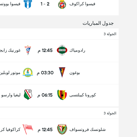
1
-
2
فيسوا كراكوف
فيسوا بووت
جدول المباريات
الجولة 3
12:45 م
رادومياك
غورنيك زابج
03:30 م
بوغون
موتور لوبلين
06:15 م
كورونا كييلتسى
ليغيا وارسو
الجولة 3
12:45 م
شلونسك فروتسواف
كراكوفيا كر