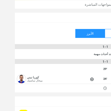
مواجهات المباشرة
الأبرز
1 - 1
جد أحداث مهمة
1 - 1
29'
كوريا نيني
24'
ميخال ساشيك