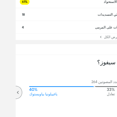
الاستحواذ
61%
ي التسديدات
18
ت على المرمى
4
 الكل
سيفوز؟
 المصوتين 264
40%
33%
تعادل
ياغييلونيا بياويستوك