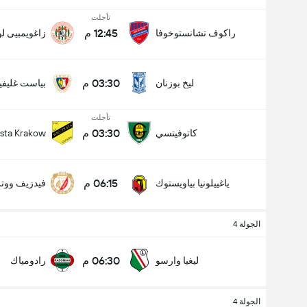
تأجلت
12:45 م
راكوف تشانستوخوفا
زاغويمبيى لو
03:30 م
ليخ بوزنان
بياست غليف
تأجلت
03:30 م
كاتوفيتسي
sta Krakow
عدد الاهداف (2.5)
06:15 م
ياغييلونيا بياويستوك
فيدزيف وو
الجولة 4
06:30 م
ليغيا وارسو
رادومياك
الجولة 4