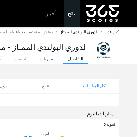
نتائج
أخبار
كرة قدم
الدوري البولندي الممتاز
مييتش ليغنييتسا ضد ياغييلونيا بي
الدوري البولندي الممتاز - مب
التفاصيل
المباريات
الترتيب
أخ
كل المباريات
نتائج
جدول ا
مباريات اليوم
الجولة 3
انتهت