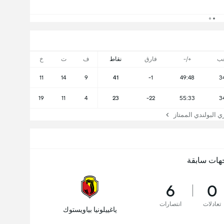
ب
+/-
فارق
نقاط
ف
ت
خ
11
14
9
41
-1
49:48
3
19
11
4
23
-22
55:33
3
البولندي الممتاز
هات سابقة
6
0
تعادلات
انتصارات
ياغييلونيا بياويستوك