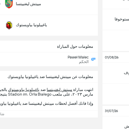
0
مييتش ليغنييتسا
ستوخوفا
ياغييلونيا بياويستوك
معلومات حول المباراة
Paweł Malec
01/08/26
الحكم
وف
معلومات عن مييتش ليغنييتسا ضد ياغييلونيا بياويستوك
انتهت مباراة
مييتش ليغنييتسا
ضد
ياغييلونيا بياويستوك
بالجولة  Season
مارس ٢٠٢٣، على ملعب Stadion im. Orła Białego بنتيجة مييتش ليغنييتسا 1 - 1 ياغييلونيا بياويستوك.
وإذا فاتك أفضل لحظات مييتش ليغنييتسا ضد ياغييلونيا بياويستوك ، 365Scores يقدم لك تفاص
31/07/26
شاه
تش