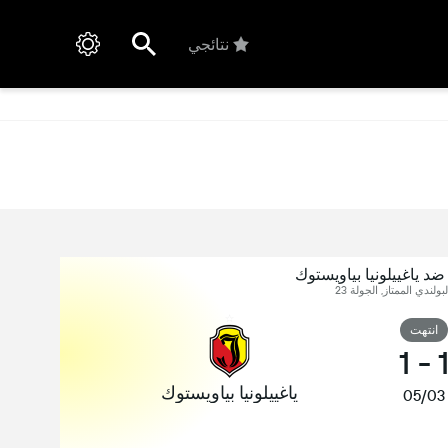
نتائجي
ضد ياغييلونيا بياويستوك
بولندي الممتاز, الجولة 23
انتهت
1
-
ياغييلونيا بياويستوك
05/03