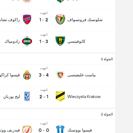
انتهت
1
-
2
شلونسك فروتسواف
راكوف تشان
انتهت
1
-
3
كاتوفيتسي
رادومياك
الجولة 2
انتهت
3
-
4
بياست غليفيتسى
فيسوا كراك
انتهت
2
-
1
Wieczysta Krakow
ليخ بوزنان
الجولة 2
انتهت
0
-
0
فيسوا بووتسك
فيدزيف وو