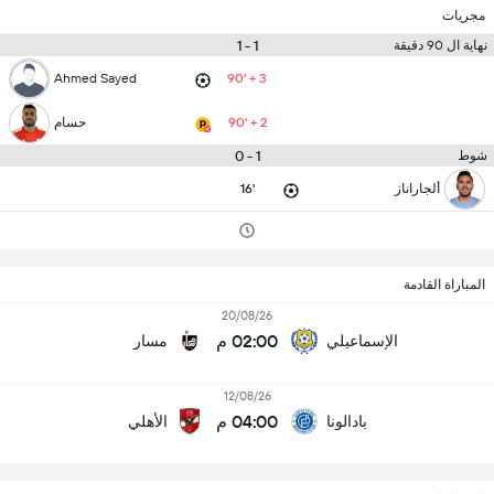
مجريات
1 - 1
نهاية ال 90 دقيقة
Ahmed Sayed
90' + 3
90' + 2
حسام
1 - 0
شوط
ألجاراناز
16'
المباراة القادمة
20/08/26
02:00 م
الإسماعيلي
مسار
12/08/26
04:00 م
بادالونا
الأهلي