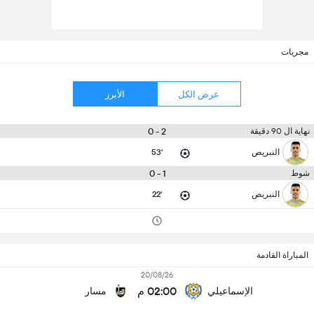
مجريات
عرض الكل
الأبرز
2 - 0
نهاية ال 90 دقيقة
النبريص
53'
1 - 0
شوط
النبريص
22'
المباراة القادمة
20/08/26
02:00 م
الإسماعيلي
مسار