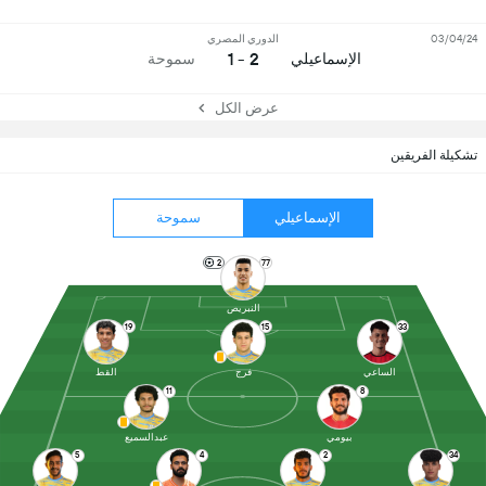
03/04/24
الدوري المصري
2 - 1
الإسماعيلي
سموحة
عرض الكل
تشكيلة الفريقين
الإسماعيلي
سموحة
2
77
النبريص
19
15
33
الساعي
فرج
القط
11
8
بيومي
عبدالسميع
5
4
2
34