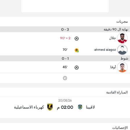
مجريات
3 - 0
نهاية ال 90 دقيقة
جلال
90' + 2
70'
ahmed alagoz
1 - 0
شوط
أوفا
45'
المباراة القادمة
20/08/26
02:00 م
لاڤيينا
كهرباء الاسماعيلية
الإحصائيات