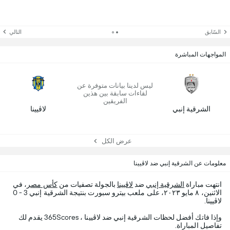
السّابق
التالي
المواجهات المباشرة
ليس لدينا بيانات متوفرة عن
لقاءات سابقة بين هذين
الفريقين
الشرقية إنبي
لاڤيينا
عرض الكل
معلومات عن الشرقية إنبي ضد لاڤيينا
انتهت مباراة
الشرقية إنبي
ضد
لاڤيينا
بالجولة تصفيات من
كأس مصر
، في
الاثنين، ٨ مايو ٢٠٢٣، على ملعب بيترو سبورت بنتيجة الشرقية إنبي 3 - 0
لاڤيينا.
وإذا فاتك أفضل لحظات الشرقية إنبي ضد لاڤيينا ، 365Scores يقدم لك
تفاصيل المباراة.