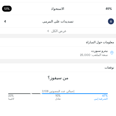
49%
الاستحواذ
51%
6
تسديدات على المرمى
4
عرض الكل
معلومات حول المباراة
بيترو سبورت
سعة الملعب: 25,000
توقعات
من سيفوز؟
إجمالي عدد المصوتين 3,108
23%
10%
67%
الشرقية إنبي
تعادل
لاڤيينا