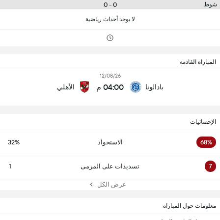
0 - 0
شوط
لا يوجد أحداث رياضية
المباراة القادمة
12/08/26
04:00 م
بادالونا
الأهلي
الإحصائيات
68%
الاستحواذ
32%
7
تسديدات على المرمى
1
عرض الكل
معلومات حول المباراة