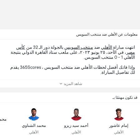
معلومات عن الأهلي ضد منتخب السويس
انتهت مباراة
الأهلي
ضد
منتخب السويس
بالجولة دور الـ 32 من
كأس
مصر
، في الأحد، ٢٥ يونيو ٢٠٢٣، على ملعب ستاد القاهرة الدولي بنتيجة
الأهلي 1 - 0 منتخب السويس.
وإذا فاتك أفضل لحظات الأهلي ضد منتخب السويس ، 365Scores يقدم
لك تفاصيل المباراة.
شاهد المزيد
قد تكون مهتمًا بـ
محم
إمام عاشور
أحمد سيد زيزو
محمد الشناوي
الأهلي
الأهلي
الأهلي