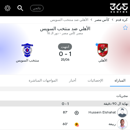
نتائجي
كرة قدم
كأس مصر
الأهلي ضد منتخب السويس
الأهلي ضد منتخب السويس
مصر, كأس مصر - دور الـ 16
انتهت
0
-
1
25/06
الأهلي
منتخب السويس
المباراة
الإحصائيات
أخبار
المواجهات المباشرة
مجريات
1 - 0
نهاية ال 90 دقيقة
87'
Hussein Elshahat
ربيعة
60'