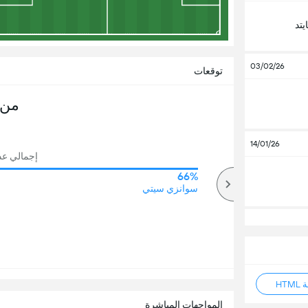
يتد
03/02/26
توقعات
من 
14/01/26
إجمالي عدد 
66%
73%
أكثر
سوانزي سيتي
HT
المواجهات المباشرة