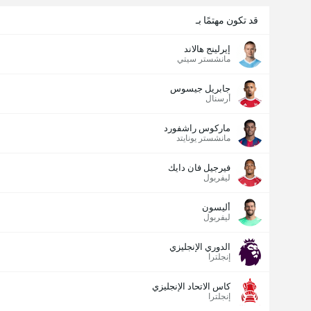
قد تكون مهتمًا بـ
إيرلينج هالاند
مانشستر سيتي
جابريل جيسوس
أرسنال
ماركوس راشفورد
مانشستر يونايتد
فيرجيل فان دايك
ليفربول
أليسون
ليفربول
الدوري الإنجليزي
إنجلترا
كاس الاتحاد الإنجليزي
إنجلترا