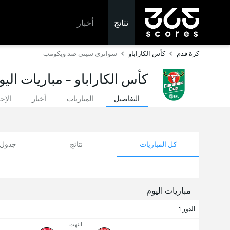
نتائج
أخبار
كرة قدم
كأس الكاراباو
سوانزي سيتي ضد ويكومب
كأس الكاراباو - مباريات اليو
التفاصيل
المباريات
أخبار
الإح
كل المباريات
نتائج
جدول ا
مباريات اليوم
الدور 1
انتهت