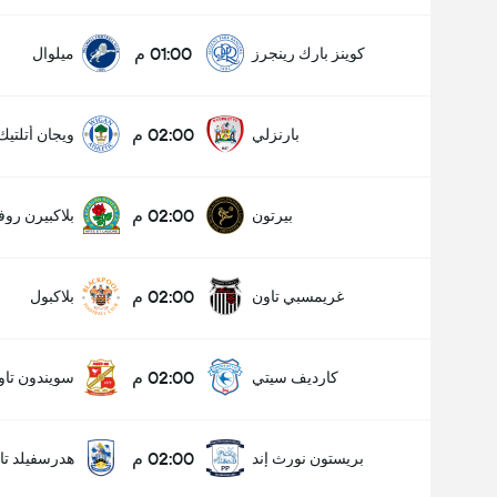
01:00 م
كوينز بارك رينجرز
ميلوال
02:00 م
بارنزلي
ويجان أتلتيك
02:00 م
بيرتون
بلاكبيرن روف
02:00 م
غريمسبي تاون
بلاكبول
02:00 م
كارديف سيتي
سويندون تاو
02:00 م
بريستون نورث إند
هدرسفيلد تا