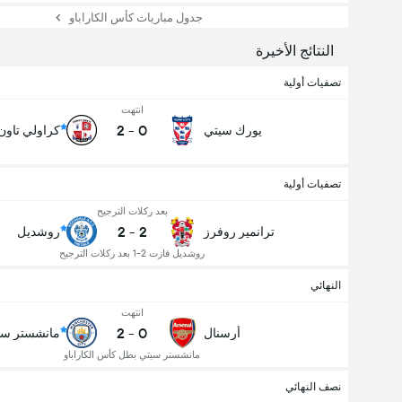
جدول مباريات كأس الكاراباو
النتائج الأخيرة
تصفيات أولية
انتهت
2
-
0
يورك سيتي
كراولي تاون
تصفيات أولية
بعد ركلات الترجيح
2
-
2
ترانمير روفرز
روشديل
روشديل فازت 2-1 بعد ركلات الترجيح
النهائي
انتهت
2
-
0
أرسنال
مانشستر سي
مانشستر سيتي بطل كأس الكاراباو
نصف النهائي