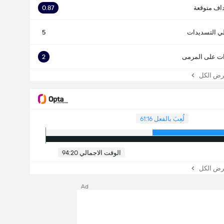
اف متوقعة
0.87
ي التسديدات
5
ت على المرمى
2
 الكل
لُعِبَ بالفعل 61:16
الوقت الاجمالي 94:20
 الكل
Ad