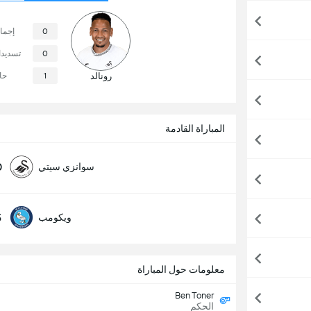
0
إجما
0
تسديد
رونالد
1
حا
المباراة القادمة
0
سوانزي سيتي
5
ويكومب
معلومات حول المباراة
Ben Toner
الحكم