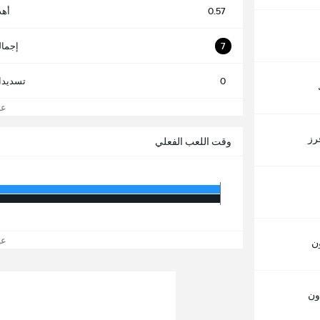
0.57
أهد
7
إجمال
0
تسديدا
عرض
رز
وقت اللعب الفعلي
عرض
ن
ون