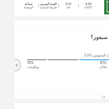
0.53
0.31
القدم اليسرى
صناعة
xGOT
xG
طريقة التسديد
الوضعية
سيفوز؟
المصوتين 3,310
13%
21%
تعادل
ويكومب