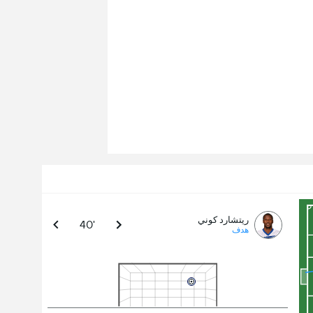
ريتشارد كوني
40'
هدف