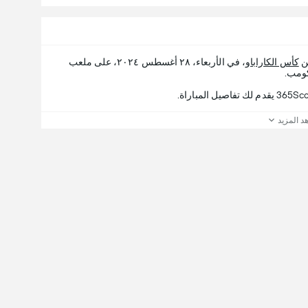
كأس الكاراباو
، في الأربعاء، ٢٨ أغسطس ٢٠٢٤، على ملعب
د المزيد