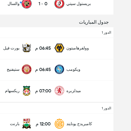
1
-
0
بريستول سيتي
والسال
جدول المباريات
الدور 1
06:45 م
وولفرهامبتون
بورت فيل
06:45 م
ويكومب
ستيفنيج
07:00 م
ميدلزبره
ريكسهام
الدور 1
12:00 م
كامبريدج يونايتد
بارنت