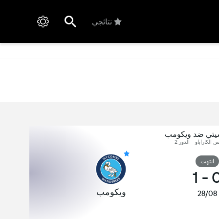
نتائجي
يتي ضد ويكومب
س الكاراباو - الدور 2
انتهت
1
-
ويكومب
28/08