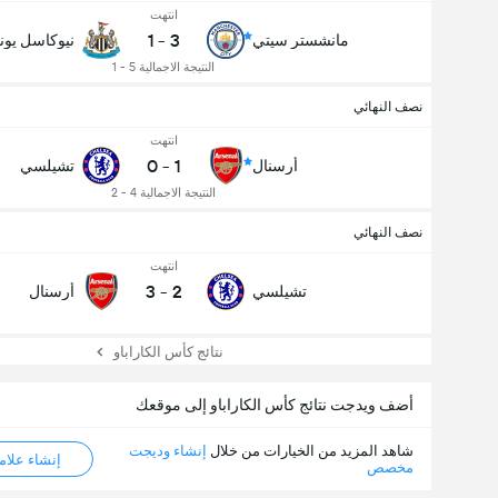
انتهت
1
-
3
مانشستر سيتي
نيوكاسل يونا
النتيجة الاجمالية 5 - 1
نصف النهائي
انتهت
0
-
1
عدد الاهداف (2.5)
أرسنال
تشيلسي
النتيجة الاجمالية 4 - 2
نصف النهائي
انتهت
3
-
2
تشيلسي
أرسنال
نتائج كأس الكاراباو
أضف ويدجت نتائج كأس الكاراباو إلى موقعك
شاهد المزيد من الخيارات من خلال
إنشاء وديجت
إنشاء علامة ML
مخصص