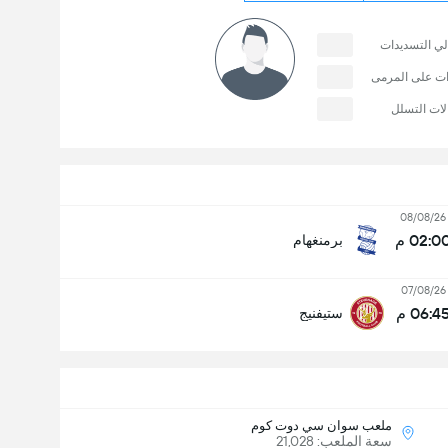
لي التسديدات
ات على المرمى
لات التسلل
08/08/26
02:0 م
برمنغهام
07/08/26
06:4 م
ستيفنيج
ملعب سوان سي دوت كوم
سعة الملعب: 21,028