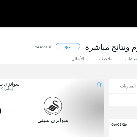
م ونتائج مباشرة
تابع
24.46M
صائيات
ملاحظات
الأبطال
سوانزي س
لمباريات
إنجلترا, كأ
0
سوانزي سيتي
06/08/26