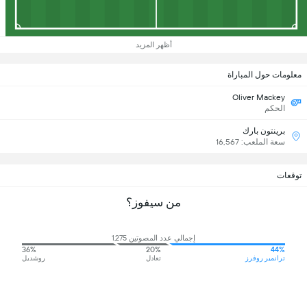
أظهر المزيد
معلومات حول المباراة
Oliver Mackey
الحكم
برينتون بارك
سعة الملعب: 16,567
توقعات
من سيفوز؟
إجمالي عدد المصوتين 1,275
36%
20%
44%
ترانمير روفرز
تعادل
روشديل