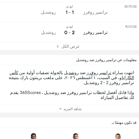
25/10/22
ليغ تو
1 - 1
ترانمير روفرز
روشديل
15/01/22
ليغ تو
2 - 0
ترانمير روفرز
روشديل
عرض الكل
معلومات عن ترانمير روفرز ضد روشديل
انتهت مباراة
ترانمير روفرز
ضد
روشديل
بالجولة تصفيات أولية من
كأس
الكاراباو
، في السبت، ١ أغسطس ٢٠٢٦، على ملعب برينتون بارك بنتيجة
ترانمير روفرز 2 - 2 روشديل.
وإذا فاتك أفضل لحظات ترانمير روفرز ضد روشديل ، 365Scores يقدم
لك تفاصيل المباراة.
شاهد المزيد
قد تكون مهتمًا بـ