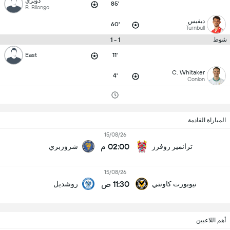
دوبري
85'
B. Bilongo
ديفيس
60'
Turnbull
1 - 1
شوط
East
11'
C. Whitaker
4'
Conlon
المباراة القادمة
15/08/26
02:00 م
ترانمير روفرز
شروزبري
15/08/26
11:30 ص
نيوبورت كاونتي
روشديل
أهم اللاعبين