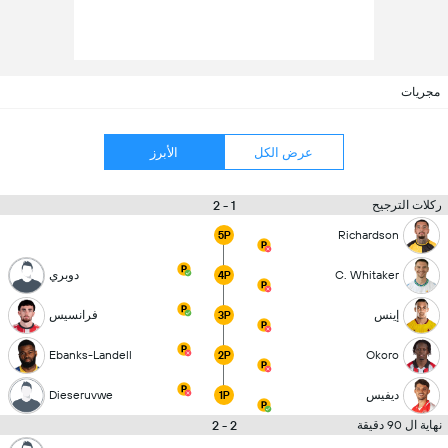
مجريات
عرض الكل
الأبرز
1 - 2
ركلات الترجيح
Richardson
5P
C. Whitaker
دوبري
4P
إينس
فرانسيس
3P
Ebanks-Landell
Okoro
2P
ديفيس
Dieseruvwe
1P
2 - 2
نهاية ال 90 دقيقة