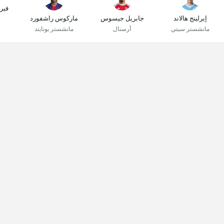
فير
إيرلينج هالاند
جابريل جيسوس
ماركوس راشفورد
مانشستر سيتي
أرسنال
مانشستر يونايتد