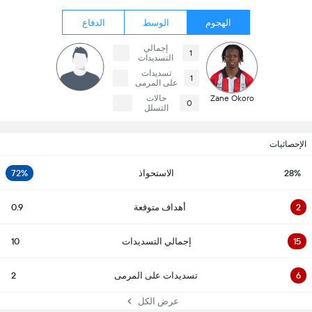
الهجوم
الوسط
الدفاع
إجمالي
1
التسديدات
تسديدات
1
على المرمى
Zane Okoro
حالات
0
التسلل
الإحصائيات
28%
الاستحواذ
72%
2
أهداف متوقعة
0.9
15
إجمالي التسديدات
10
6
تسديدات على المرمى
2
عرض الكل