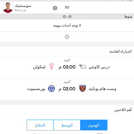
سوستشيك
70'
بن رحمة
0 - 0
شوط
لا توجد أحداث مهمة
المباراة القادمة
اليوم
02:00 م
دربي كاونتي
لينكولن
اليوم
02:00 م
وست هام يونايتد
بورتسموث
أهم اللاعبين
الهجوم
الوسط
الدفاع