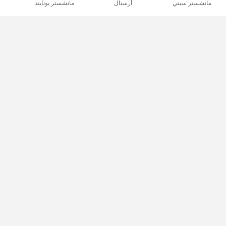
مانشستر سيتي
أرسنال
مانشستر يونايتد