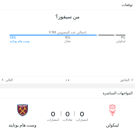
توقعات
من سيفوز؟
إجمالي عدد المصوتين 9,748
76%
15%
9%
لينكولن
تعادل
وست هام يونايتد
السّابق
التالي
المواجهات المباشرة
0
0
0
انتصارات
تعادلات
انتصارات
لينكولن
وست هام يونايتد