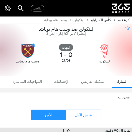
نتائجي
كرة قدم
كأس الكاراباو
لينكولن ضد وست هام يونايتد
لينكولن ضد وست هام يونايتد
إنجلترا, كأس الكاراباو - الدور 3
انتهت
1
-
0
27/09
لينكولن
وست هام يونايتد
المباراة
تشكيلة الفريقين
الإحصائيات
المواجهات المباشرة
مجريات
عرض الكل
الأبرز
0 - 1
نهاية ال 90 دقيقة