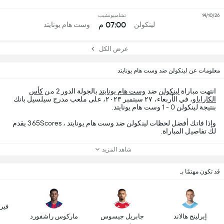
14/10/26
تشامبيونشيب
07:00 م
لينكولن
وست هام يونايتد
عرض الكل
معلومات عن لينكولن ضد وست هام يونايتد
انتهت مباراة
لينكولن
ضد
وست هام يونايتد
بالجولة الدور 2 من
كأس
الكاراباو
، في الأربعاء، ٢٧ سبتمبر ٢٠٢٣، على ملعب مدرج سيلسيل بانك
بنتيجة لينكولن 0 - 1 وست هام يونايتد.
وإذا فاتك أفضل لحظات لينكولن ضد وست هام يونايتد ، 365Scores يقدم
لك تفاصيل المباراة.
شاهد المزيد
قد تكون مهتمًا بـ
فير
إيرلينج هالاند
جابريل جيسوس
ماركوس راشفورد