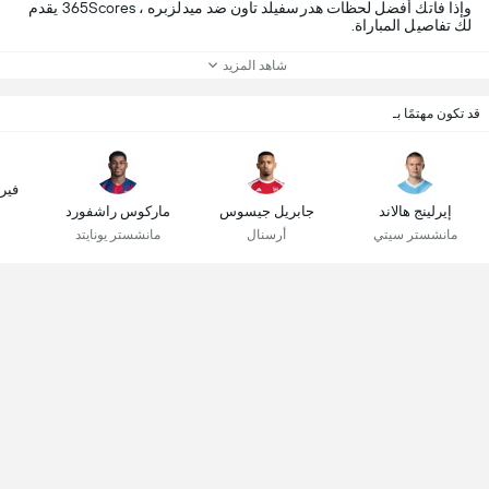
وإذا فاتك أفضل لحظات هدرسفيلد تاون ضد ميدلزبره ، 365Scores يقدم
لك تفاصيل المباراة.
شاهد المزيد
قد تكون مهتمًا بـ
فير
إيرلينج هالاند
جابريل جيسوس
ماركوس راشفورد
مانشستر سيتي
أرسنال
مانشستر يونايتد