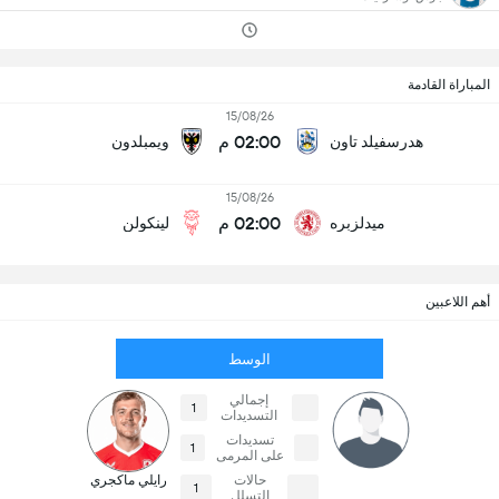
المباراة القادمة
15/08/26
02:00 م
هدرسفيلد تاون
ويمبلدون
15/08/26
02:00 م
ميدلزبره
لينكولن
أهم اللاعبين
الوسط
إجمالي
1
التسديدات
تسديدات
1
على المرمى
حالات
رايلي ماكجري
1
التسلل