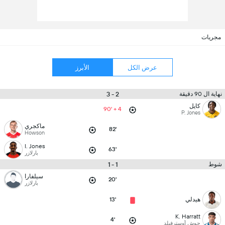
مجريات
عرض الكل
الأبرز
2 - 3
نهاية ال 90 دقيقة
كايل
90' + 4
P. Jones
ماكجري
82'
Howson
I. Jones
63'
بارلازر
1 - 1
شوط
سيلفارا
20'
بارلازر
هيدلي
13'
K. Harratt
4'
جوش أوسترفيلد