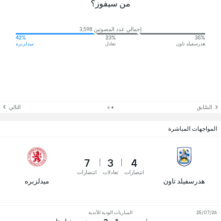
من سيفوز؟
إجمالي عدد المصوتين 3,598
42%
23%
35%
هدرسفيلد تاون
تعادل
ميدلزبره
السّابق
التالي
المواجهات المباشرة
7
3
4
انتصارات
تعادلات
انتصارات
هدرسفيلد تاون
ميدلزبره
25/07/26
المباريات الودية للأندية