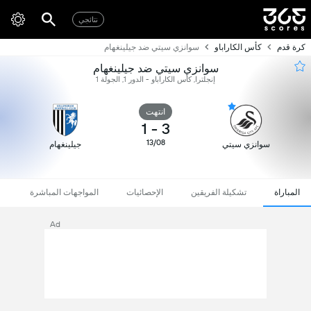
نتائجي
كرة قدم
كأس الكاراباو
سوانزي سيتي ضد جيلينغهام
سوانزي سيتي ضد جيلينغهام
إنجلترا, كأس الكاراباو - الدور 1, الجولة 1
انتهت
1
-
3
13/08
سوانزي سيتي
جيلينغهام
المباراة
تشكيلة الفريقين
الإحصائيات
المواجهات المباشرة
Ad