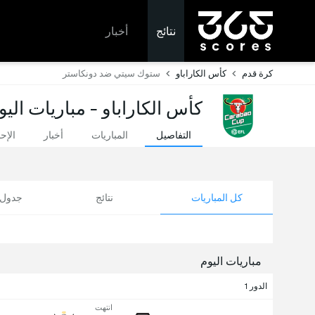
نتائج
أخبار
كرة قدم
كأس الكاراباو
ستوك سيتي ضد دونكاستر
كأس الكاراباو - مباريات اليو
التفاصيل
المباريات
أخبار
الإح
كل المباريات
نتائج
جدول ا
مباريات اليوم
الدور 1
انتهت