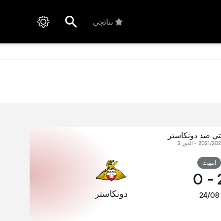
نتائجي
ي ضد دونكاستر
انتهت
0
-
دونكاستر
24/08