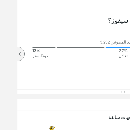
سيفوز؟
المصوتين 3,232
13%
27%
تعادل
دونكاستر
هات سابقة