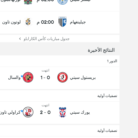
عدد الاهداف (2.5)
02:00 م
جيلينغهام
لوتون تاون
جدول مباريات كأس الكاراباو
النتائج الأخيرة
الدور 1
انتهت
1
-
0
بريستول سيتي
والسال
تصفيات أولية
انتهت
2
-
0
يورك سيتي
كراولي تاون
تصفيات أولية