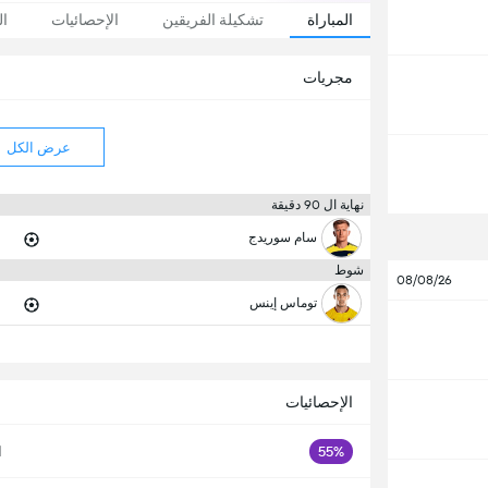
المباراة
تشكيلة الفريقين
الإحصائيات
ال
مجريات
عرض الكل
نهاية ال 90 دقيقة
سام سوريدج
شوط
08/08/26
توماس إينس
الإحصائيات
55%
ا