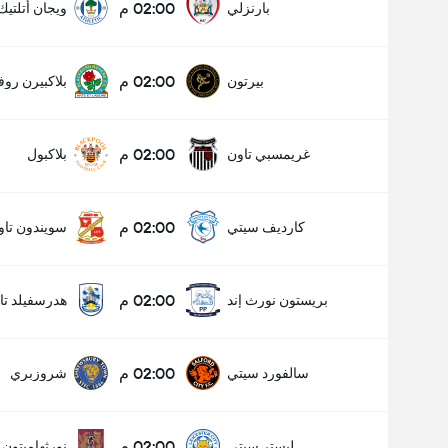
02:00 م
بارنزلي
ويجان أتلتيك
02:00 م
بيرتون
بلاكبيرن روف
02:00 م
غريمسبي تاون
بلاكبول
02:00 م
كارديف سيتي
سويندون تاو
02:00 م
بريستون نورث إند
هدرسفيلد تا
02:00 م
سالفورد سيتي
شروزبري
02:00 م
ليستر سيتي
نورثهامبتون 