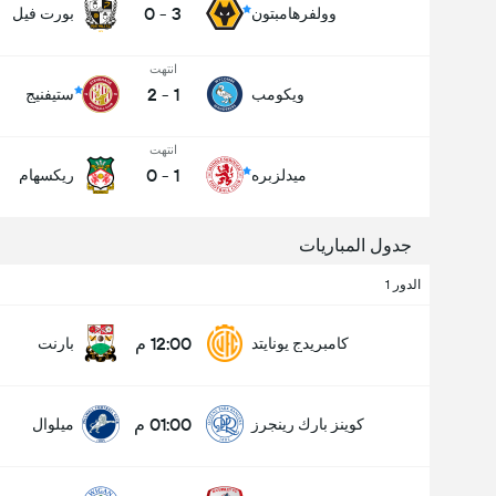
0
-
3
وولفرهامبتون
بورت فيل
انتهت
2
-
1
ويكومب
ستيفنيج
انتهت
0
-
1
ميدلزبره
ريكسهام
جدول المباريات
الدور 1
12:00 م
كامبريدج يونايتد
بارنت
01:00 م
كوينز بارك رينجرز
ميلوال