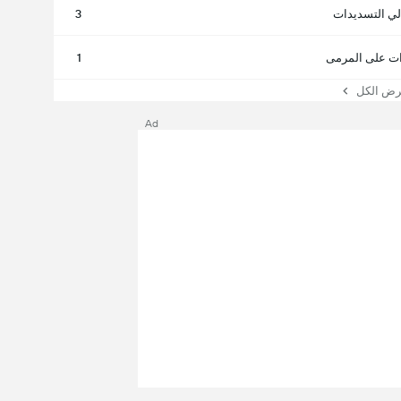
لي التسديدات
3
ت على المرمى
1
 الكل
Ad