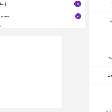
15
إجما
6
تسديدا
رز
عرض
ن
ون
تاون