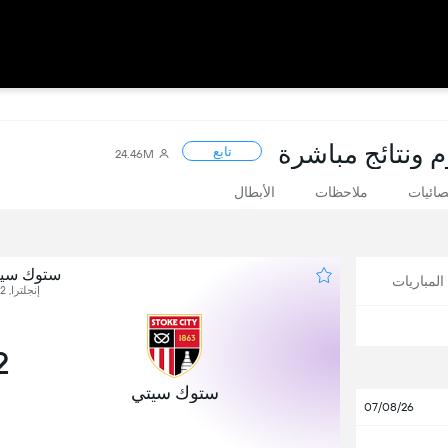
م ونتائج مباشرة
تابع
24.46M
صائيات
ملاحظات
الأبطال
ستوك سيت
لمباريات
إنجلترا, 2021/2022 - الدور 2
2
ستوك سيتي
07/08/26