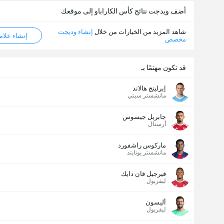
أضف ويدجت نتائج كأس الكاراباو إلى موقعك
شاهد المزيد من الخيارات من خلال
إنشاء وديجت
إنشاء علامة ML
مخصص
قد تكون مهتمًا بـ
إيرلينج هالاند
مانشستر سيتي
جابريل جيسوس
أرسنال
ماركوس راشفورد
مانشستر يونايتد
فيرجيل فان دايك
ليفربول
أليسون
ليفربول