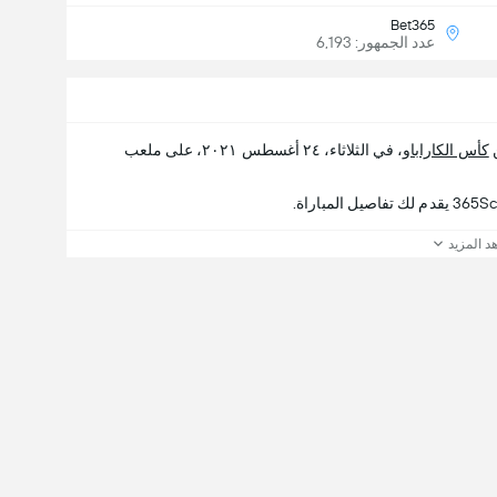
Bet365
عدد الجمهور: 6,193
كأس الكاراباو
، في الثلاثاء، ٢٤ أغسطس ٢٠٢١، على ملعب
د المزيد