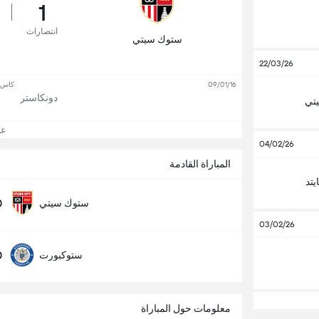
1
انتصارات
ستوك سيتي
22/03/26
09/01/16
كاس ا
دونكاستر
تي
عرض
04/02/26
المباراة القادمة
يتد
0
ستوك سيتي
03/02/26
0
ستوكبورت
معلومات حول المباراة