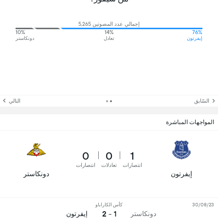
إجمالي عدد المصوتين 5,265
10%
14%
76%
إيفرتون
تعادل
دونكاستر
السّابق
التالي
المواجهات المباشرة
0
0
1
انتصارات
تعادلات
انتصارات
إيفرتون
دونكاستر
30/08/23
كأس الكاراباو
1 - 2
دونكاستر
إيفرتون