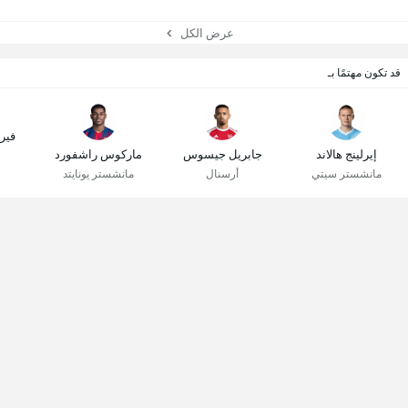
عرض الكل
قد تكون مهتمًا بـ
فير
إيرلينج هالاند
جابريل جيسوس
ماركوس راشفورد
مانشستر سيتي
أرسنال
مانشستر يونايتد