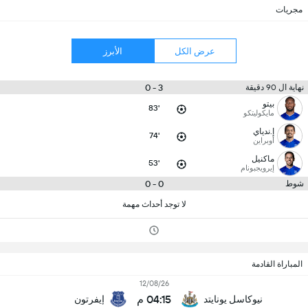
مجريات
عرض الكل
الأبرز
3 - 0
نهاية ال 90 دقيقة
بيتو
83'
مايكوليتكو
إ.ندياي
74'
أوبراين
ماكنيل
53'
إيرويجبونام
0 - 0
شوط
لا توجد أحداث مهمة
المباراة القادمة
12/08/26
04:15 م
نيوكاسل يونايتد
إيفرتون