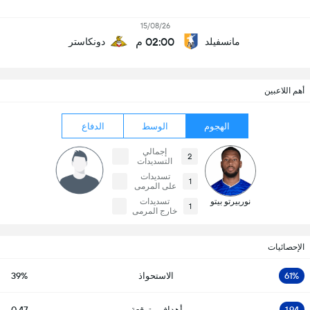
15/08/26
02:00 م
مانسفيلد
دونكاستر
أهم اللاعبين
الهجوم
الوسط
الدفاع
إجمالي
2
التسديدات
تسديدات
1
على المرمى
نوربيرتو بيتو
تسديدات
1
خارج المرمى
الإحصائيات
61%
الاستحواذ
39%
1.94
أهداف متوقعة
0.47