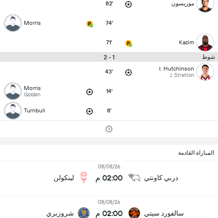
موريسون
82'
Morris
74'
71'
Kazim
1 - 2
شوط
I. Hutchinson
43'
J. Stretton
Morris
14'
Golden
Turnbull
8'
المباراة القادمة
08/08/26
02:00 م
دربي كاونتي
لينكولن
08/08/26
02:00 م
سالفورد سيتي
شروزبري