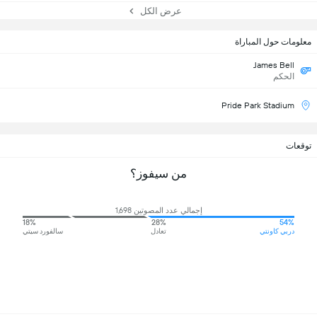
عرض الكل
معلومات حول المباراة
James Bell
الحكم
Pride Park Stadium
توقعات
من سيفوز؟
إجمالي عدد المصوتين 1,698
18%
28%
54%
دربي كاونتي
تعادل
سالفورد سيتي