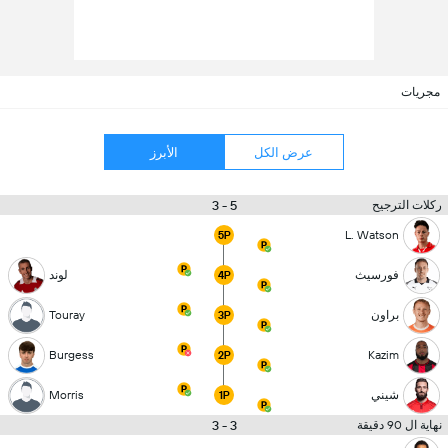
مجريات
عرض الكل
الأبرز
5 - 3
ركلات الترجيح
L. Watson
5P
فورسيث
لوند
4P
براون
Touray
3P
Burgess
Kazim
2P
شيني
Morris
1P
3 - 3
نهاية ال 90 دقيقة