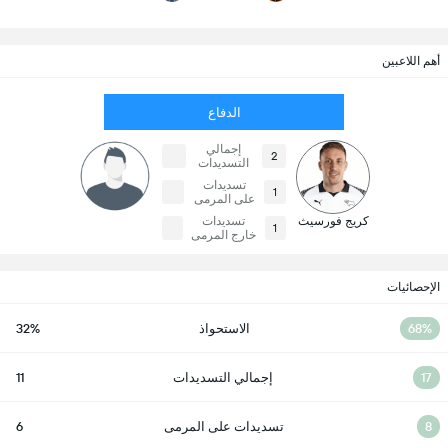
أهم اللاعبين
الدفاع
إجمالي
2
التسديدات
تسديدات
1
على المرمى
كريج فورسيث
تسديدات
1
خارج المرمى
الإحصائيات
68%
الاستحواذ
32%
17
إجمالي التسديدات
11
8
تسديدات على المرمى
6