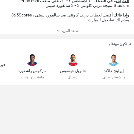
الكاراباو
، في الثلاثاء، ١٠ أغسطس ٢٠٢١، على ملعب Pride Park
Stadium بنتيجة دربي كاونتي 3 - 3 سالفورد سيتي.
وإذا فاتك أفضل لحظات دربي كاونتي ضد سالفورد سيتي ، 365Scores
يقدم لك تفاصيل المباراة.
شاهد المزيد
قد تكون مهتمًا بـ
فير
إيرلينج هالاند
جابريل جيسوس
ماركوس راشفورد
مانشستر سيتي
أرسنال
مانشستر يونايتد