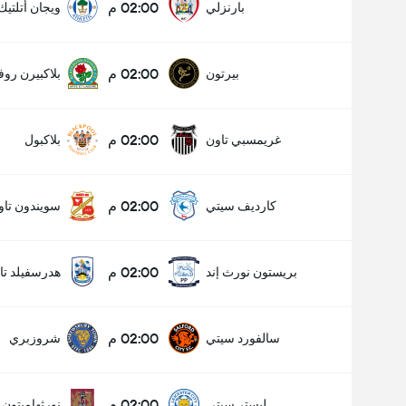
02:00 م
بارنزلي
ويجان أتلتيك
02:00 م
بيرتون
بلاكبيرن روف
02:00 م
غريمسبي تاون
بلاكبول
02:00 م
كارديف سيتي
سويندون تاو
02:00 م
بريستون نورث إند
هدرسفيلد تا
02:00 م
سالفورد سيتي
شروزبري
02:00 م
ليستر سيتي
نورثهامبتون 