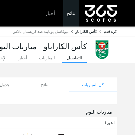
نتائج
أخبار
كرة قدم
كأس الكاراباو
نيوكاسل يونايتد ضد كريستال بالاس
كأس الكاراباو - مباريات اليو
التفاصيل
المباريات
أخبار
الإح
كل المباريات
نتائج
جدول ا
مباريات اليوم
الدور 1