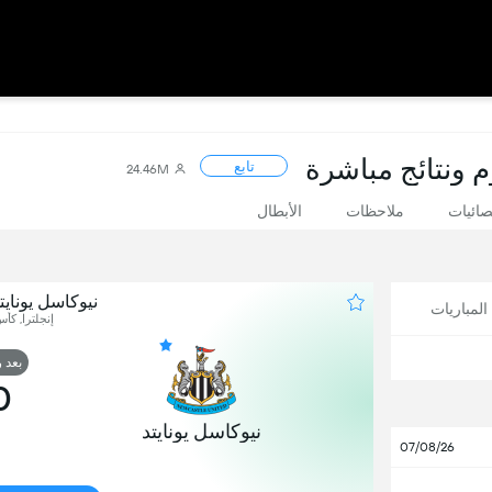
م ونتائج مباشرة
تابع
24.46M
صائيات
ملاحظات
الأبطال
نيوكاسل يوناي
لمباريات
إنجلترا, كأس 
بعد 
0
نيوكاسل يونايتد
07/08/26