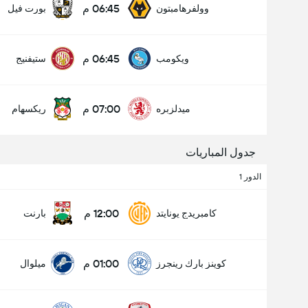
06:45 م
وولفرهامبتون
بورت فيل
06:45 م
ويكومب
ستيفنيج
07:00 م
ميدلزبره
ريكسهام
جدول المباريات
الدور 1
12:00 م
كامبريدج يونايتد
بارنت
01:00 م
كوينز بارك رينجرز
ميلوال