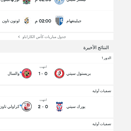
02:00 م
جيلينغهام
لوتون تاون
جدول مباريات كأس الكاراباو
النتائج الأخيرة
الدور 1
انتهت
1
-
0
بريستول سيتي
والسال
تصفيات أولية
انتهت
2
-
0
يورك سيتي
كراولي تاون
تصفيات أولية