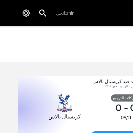
نتائجي
تد ضد كريستال بالاس
الكاراباو - دور الـ 32
ركلات الترجيح
0
-
كريستال بالاس
09/11