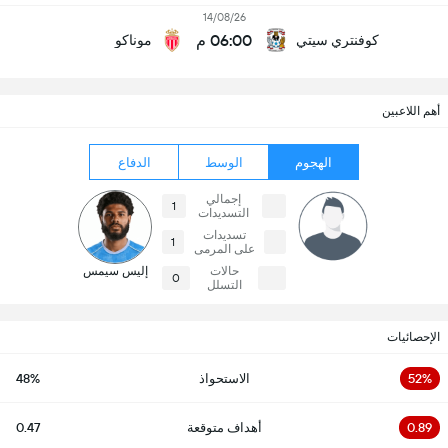
14/08/26
06:00 م
كوفنتري سيتي
موناكو
أهم اللاعبين
الهجوم
الوسط
الدفاع
إجمالي
1
التسديدات
تسديدات
1
على المرمى
حالات
إليس سيمس
0
التسلل
الإحصائيات
52%
الاستحواذ
48%
0.89
أهداف متوقعة
0.47