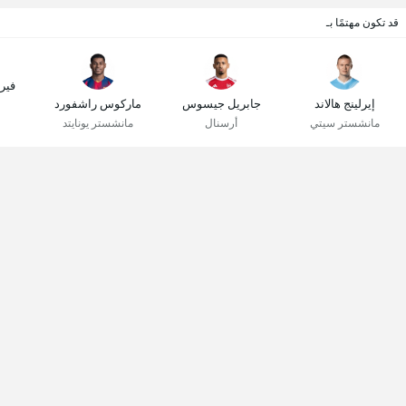
قد تكون مهتمًا بـ
فير
إيرلينج هالاند
جابريل جيسوس
ماركوس راشفورد
مانشستر سيتي
أرسنال
مانشستر يونايتد