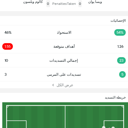
ويسا يوان
كالوم ويلسون
0
PenaltiesTaken
0
الإحصائيات
54%
الاستحواذ
46%
1.26
أهداف متوقعة
1.55
23
إجمالي التسديدات
10
5
تسديدات على المرمى
3
عرض الكل
خريطة التسديد