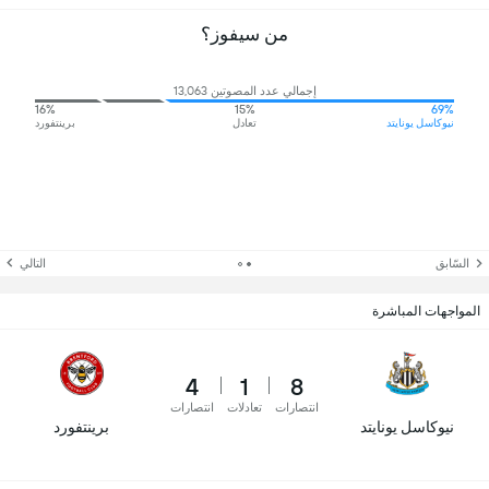
من سيفوز؟
إجمالي عدد المصوتين 13,063
16%
15%
69%
نيوكاسل يونايتد
تعادل
برينتفورد
السّابق
التالي
المواجهات المباشرة
4
1
8
انتصارات
تعادلات
انتصارات
نيوكاسل يونايتد
برينتفورد