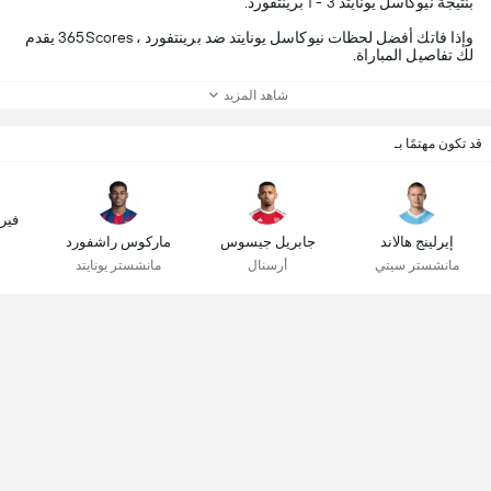
بنتيجة نيوكاسل يونايتد 3 - 1 برينتفورد.
وإذا فاتك أفضل لحظات نيوكاسل يونايتد ضد برينتفورد ، 365Scores يقدم
لك تفاصيل المباراة.
شاهد المزيد
قد تكون مهتمًا بـ
فير
إيرلينج هالاند
جابريل جيسوس
ماركوس راشفورد
مانشستر سيتي
أرسنال
مانشستر يونايتد