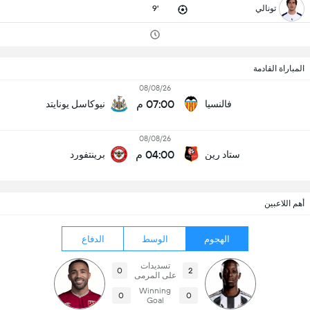
تونالي
9'
المباراة القادمة
08/08/26
07:00 م
فالنسيا
نيوكاسل يونايتد
08/08/26
04:00 م
ستاد رين
برينتفورد
أهم اللاعبين
الهجوم
الوسط
الدفاع
تسديدات
0
2
على المرمى
Winning
0
0
Goal