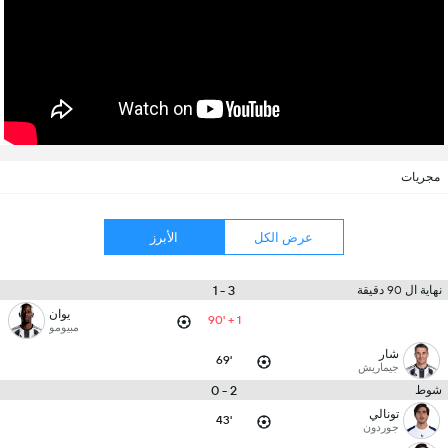
مجريات
عرض الكل
الأبرز
3 - 1
نهاية ال 90 دقيقة
يوان
90' + 1
مبيومو
شار
69'
جيماريش
2 - 0
شوط
تونالي
43'
جوردون