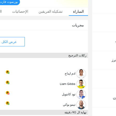
بورنموث فازت 5-3 بعد ركلات الترج
المباراة
تشكيلة الفريقين
الإحصائيات
ال
مجريات
عرض الكل
ركلات الترجيح
رز
ادم ايداح
Liam Gibbs
تود كانتويل
ن
تيمو بوكي
نهاية ال 90 دقيقة