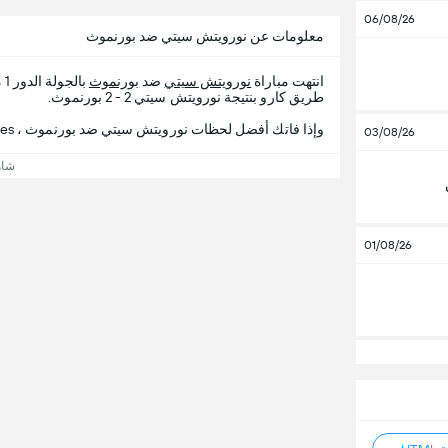
06/08/26
معلومات عن نورويتش سيتي ضد بورنموث
انتهت مباراة
نورويتش سيتي
ضد
بورنموث
بالجولة الدور 1 من
طريق كارو بنتيجة نورويتش سيتي 2 - 2 بورنموث.
وإذا فاتك أفضل لحظات نورويتش سيتي ضد بورنموث ، 365Scores يقدم لك تفاصيل المباراة.
03/08/26
شاه
01/08/26