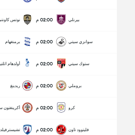
02:00 م
بيرنلي
نوتس كاونت
02:00 م
سوانزي سيتي
برمنغهام
02:00 م
ستوك سيتي
أولدهام اثلتي
02:00 م
بروملي
ريدينغ
02:00 م
كرو
أكرينغتون س
عدد الاهداف (2.5)
02:00 م
فليتوود تاون
تشيسترفيلد