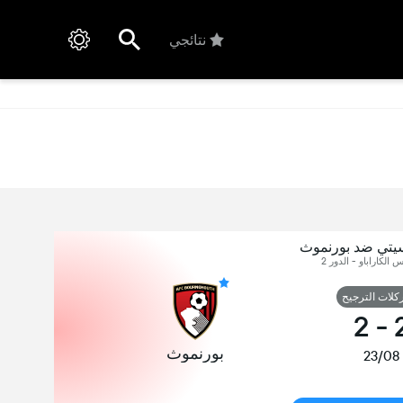
نتائجي
يتي ضد بورنموث
س الكاراباو - الدور 2
ركلات الترجيح
2
-
بورنموث
23/08