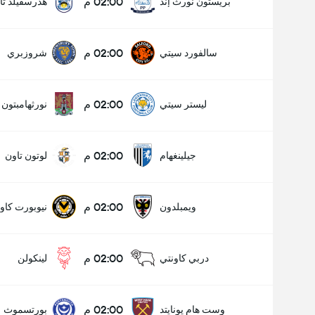
02:00 م
بريستون نورث إند
هدرسفيلد تا
02:00 م
سالفورد سيتي
شروزبري
02:00 م
ليستر سيتي
نورثهامبتون 
02:00 م
جيلينغهام
لوتون تاون
02:00 م
ويمبلدون
نيوبورت كاو
02:00 م
دربي كاونتي
لينكولن
02:00 م
وست هام يونايتد
بورتسموث