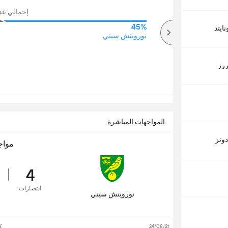
إجمالي عدد ا
45%
76%
ايتد
أكثر
نورويتش سيتي
ررز
المواجهات المباشرة
دونز
مواج
4
انتصارات
نورويتش سيتي
24/08/21
ك