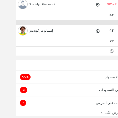
Brooklyn Genesini
90' + 2
83'
1 - 1
43'
إميليانو ماركونديس
22'
لاستحواذ
55%
ي التسديدات
16
ت على المرمى
7
 الكل