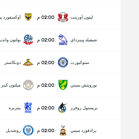
02:00 م
ليتون أورينت
أوكسفورد يون
02:00 م
شيفيلد وينزداي
بولتون واندي
02:00 م
ستوكبورت
دونكاستر
02:00 م
نورويتش سيتي
ميلتون كينز 
02:00 م
بريستول روفرز
بيتربره
02:00 م
برادفورد سيتي
روشديل