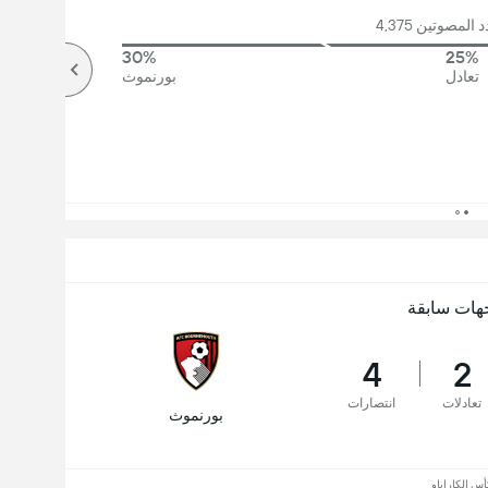
لمصوتين 4,375
30%
25%
تعادل
بورنموث
هات سابقة
4
2
تعادلات
انتصارات
بورنموث
أس الكاراباو