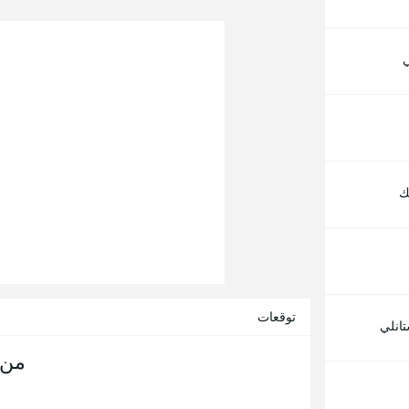
ي
ك
توقعات
تانلي
من 