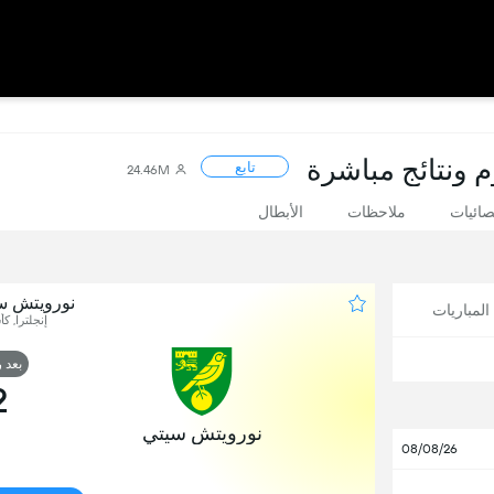
م ونتائج مباشرة
تابع
24.46M
صائيات
ملاحظات
الأبطال
نورويتش س
لمباريات
إنجلترا, كأ
بعد 
2
نورويتش سيتي
08/08/26