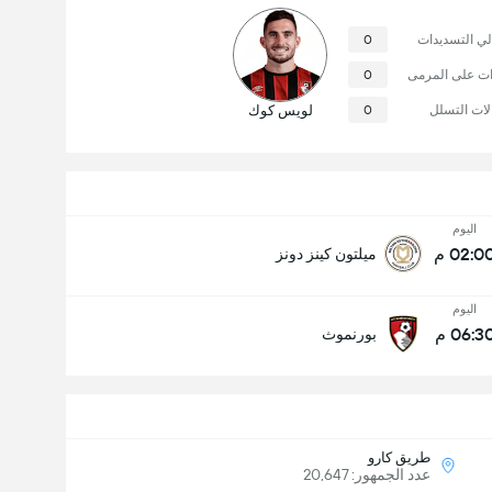
لي التسديدات
0
ات على المرمى
0
لات التسلل
0
لويس كوك
اليوم
02:0 م
ميلتون كينز دونز
اليوم
06:3 م
بورنموث
طريق كارو
عدد الجمهور: 20,647