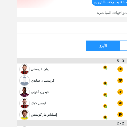
يح
مواجهات المباشرة
الأبرز
3 - 5
ريان كريستي
5P
كريستيان سايدي
4P
جيدون أنتوني
3P
لويس كوك
2P
إميليانو ماركونديس
1P
2 - 2