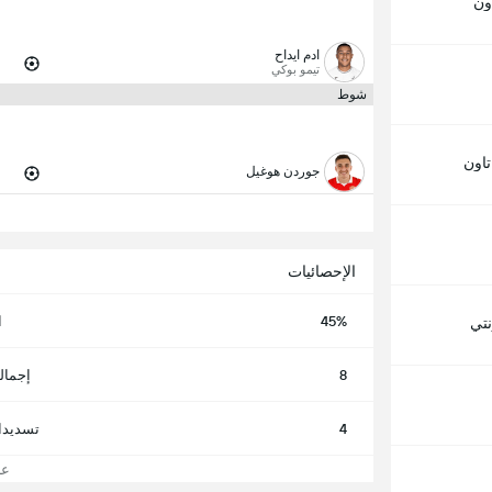
ون
ادم ايداح
تيمو بوكي
شوط
تاون
جوردن هوغيل
الإحصائيات
45%
ا
نتي
8
إجمال
4
تسديدا
عرض