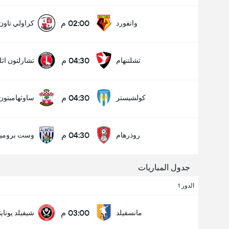
02:00 م
واتفورد
كراولي تاون
04:30 م
تشلتنهام
تشارلتون اثل
04:30 م
كولشيستر
ساوثهامبتون
04:30 م
روذرهام
وست برومي
جدول المباريات
الدور 1
03:00 م
مانسفيلد
شيفيلد يونايت