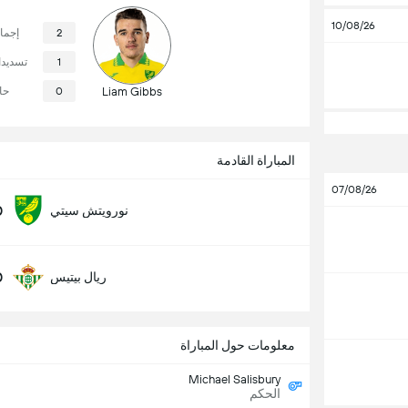
10/08/26
2
إجما
1
تسديد
Liam Gibbs
0
حا
المباراة القادمة
07/08/26
0
نورويتش سيتي
0
ريال بيتيس
معلومات حول المباراة
Michael Salisbury
الحكم