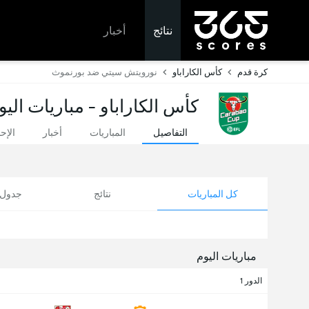
نتائج
أخبار
كرة قدم
كأس الكاراباو
نورويتش سيتي ضد بورنموث
كأس الكاراباو - مباريات اليو
التفاصيل
المباريات
أخبار
الإح
كل المباريات
نتائج
جدول ا
مباريات اليوم
الدور 1