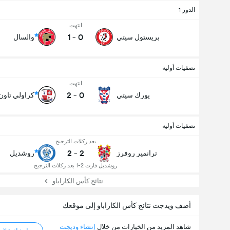
الدور 1
انتهت
1
-
0
بريستول سيتي
والسال
تصفيات أولية
انتهت
2
-
0
يورك سيتي
كراولي تاون
تصفيات أولية
بعد ركلات الترجيح
2
-
2
ترانمير روفرز
روشديل
روشديل فازت 2-1 بعد ركلات الترجيح
نتائج كأس الكاراباو
أضف ويدجت نتائج كأس الكاراباو إلى موقعك
شاهد المزيد من الخيارات من خلال
إنشاء وديجت