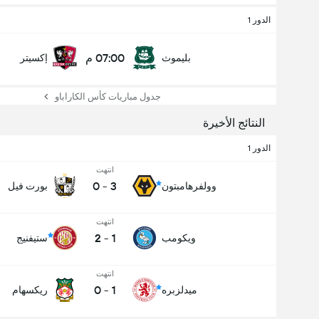
الدور 1
07:00 م
بليموث
إكسيتر
جدول مباريات كأس الكاراباو
النتائج الأخيرة
الدور 1
انتهت
0
-
3
وولفرهامبتون
بورت فيل
انتهت
2
-
1
ويكومب
ستيفنيج
انتهت
0
-
1
ميدلزبره
ريكسهام