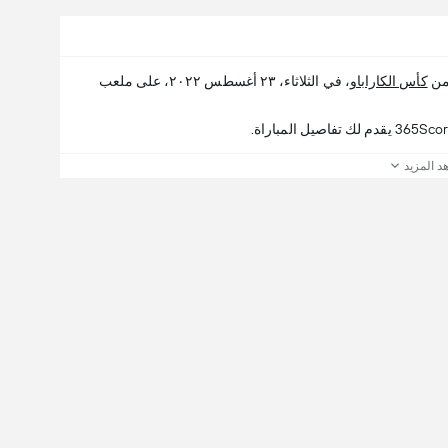
كأس الكاراباو
، في الثلاثاء، ٢٣ أغسطس ٢٠٢٢، على ملعب
د المزيد