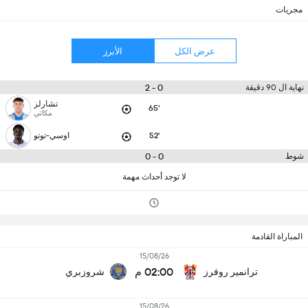
مجريات
عرض الكل
الأبرز
0 - 2
نهاية ال 90 دقيقة
تشارلز
65'
مكاتي
52'
اوسي-توتو
0 - 0
شوط
لا توجد أحداث مهمة
المباراة القادمة
15/08/26
02:00 م
ترانمير روفرز
شروزبري
15/08/26