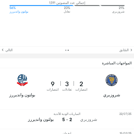
إجمالي عدد المصوتين 1,591
56%
23%
21%
شروزبري
تعادل
بولتون وانديررز
السّابق
التالي
المواجهات المباشرة
9
3
2
انتصارات
تعادلات
انتصارات
شروزبري
بولتون وانديررز
22/07/25
المباريات الودية للأندية
2 - 5
شروزبري
بولتون وانديررز
15/02/25
ليغ وان