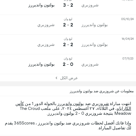
2 - 3
شروزبري
بولتون وانديررز
05/10/24
ليغ وان
2 - 2
بولتون وانديررز
شروزبري
16/04/24
ليغ وان
2 - 2
بولتون وانديررز
شروزبري
07/11/23
ليغ وان
0 - 2
شروزبري
بولتون وانديررز
عرض الكل
معلومات عن شروزبري ضد بولتون وانديررز
انتهت مباراة
شروزبري
ضد
بولتون وانديررز
بالجولة الدور 1 من
كأس
الكاراباو
، في الثلاثاء، ٢٧ أغسطس ٢٠٢٤، على ملعب The Croud
Meadow بنتيجة شروزبري 0 - 2 بولتون وانديررز.
وإذا فاتك أفضل لحظات شروزبري ضد بولتون وانديررز ، 365Scores يقدم
لك تفاصيل المباراة.