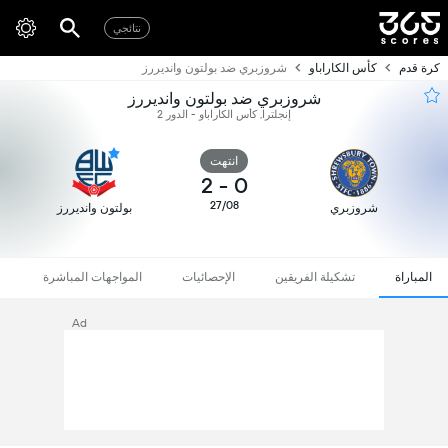
نتائجي
كرة قدم
كأس الكاراباو
شروزبري ضد بولتون وانديررز
شروزبري ضد بولتون وانديررز
إنجلترا, كأس الكاراباو - الدور 2
انتهت
2
-
0
27/08
شروزبري
بولتون وانديررز
المباراة
تشكيلة الفريقين
الإحصائيات
المواجهات المباشرة
Ad