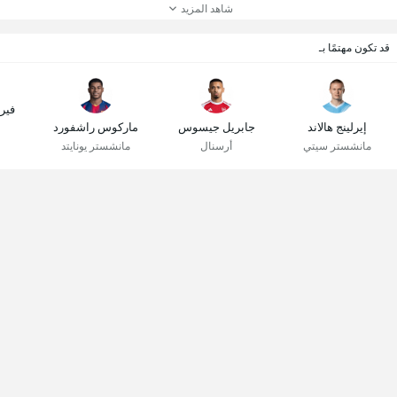
شاهد المزيد
قد تكون مهتمًا بـ
فير
إيرلينج هالاند
جابريل جيسوس
ماركوس راشفورد
مانشستر سيتي
أرسنال
مانشستر يونايتد