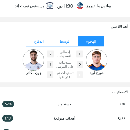
11:30 ص
بولتون وانديررز
بريستون نورث إند
أهم اللاعبين
الهجوم
الوسط
الدفاع
إجمالي
2
1
التسديدات
تسديدات
1
0
على المرمى
جورج لويد
تسديدات تم
جون مكاتي
1
1
اعتراضها
الإحصائيات
38%
الاستحواذ
62%
0.77
أهداف متوقعة
1.43