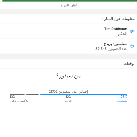
أظهر المزيد
معلومات حول المباراة
Tim Robinson
الحكم
ستامفورد بريدج
عدد الجمهور: 39,548
توقعات
من سيفوز؟
إجمالي عدد المصوتين 21,702
13%
12%
75%
تشيلسي
تعادل
بلاكبيرن روفرز