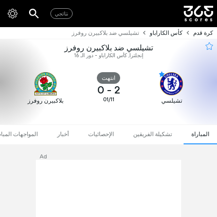
نتائجي
كرة قدم
كأس الكاراباو
تشيلسي ضد بلاكبيرن روفرز
تشيلسي ضد بلاكبيرن روفرز
إنجلترا, كأس الكاراباو - دور الـ 16
انتهت
0
-
2
01/11
تشيلسي
بلاكبيرن روفرز
المباراة
تشكيلة الفريقين
الإحصائيات
أخبار
المواجهات المبا
Ad