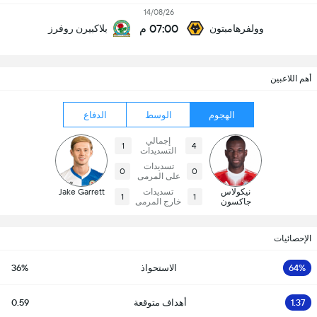
14/08/26
07:00 م
وولفرهامبتون
بلاكبيرن روفرز
أهم اللاعبين
الهجوم
الوسط
الدفاع
إجمالي
1
4
التسديدات
تسديدات
0
0
على المرمى
نيكولاس
تسديدات
Jake Garrett
1
1
جاكسون
خارج المرمى
الإحصائيات
64%
الاستحواذ
36%
1.37
أهداف متوقعة
0.59