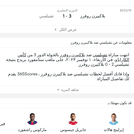
21/03/10
الدوري الإنجليزي
3 - 1
بلاكبيرن روفرز
تشيلسي
عرض الكل
معلومات عن تشيلسي ضد بلاكبيرن روفرز
انتهت مباراة
تشيلسي
ضد
بلاكبيرن روفرز
بالجولة الدور 3 من
كأس
الكاراباو
، في الأربعاء، ١ نوفمبر ٢٠٢٣، على ملعب ستامفورد بريدج بنتيجة
تشيلسي 2 - 0 بلاكبيرن روفرز.
وإذا فاتك أفضل لحظات تشيلسي ضد بلاكبيرن روفرز ، 365Scores يقدم
لك تفاصيل المباراة.
شاهد المزيد
قد تكون مهتمًا بـ
فير
إيرلينج هالاند
جابريل جيسوس
ماركوس راشفورد