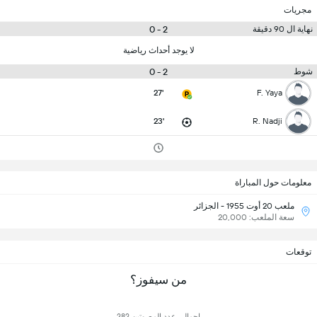
مجريات
2 - 0
نهاية ال 90 دقيقة
لا يوجد أحداث رياضية
2 - 0
شوط
27'
F. Yaya
23'
R. Nadji
معلومات حول المباراة
ملعب 20 أوت 1955 - الجزائر
سعة الملعب: 20,000
توقعات
من سيفوز؟
إجمالي عدد المصوتين 282