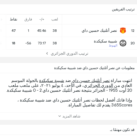
ترتيب الفريقين
لعب
+/-
فارق
نقاط
ف
نصر أتلتيك حسين داي
11
47
1
45:46
38
12
شبيبة سكيكدة
5
18
-56
73:17
38
20
الهبوط
ترتيب الدوري الجزائري
معلومات عن نصر أتلتيك حسين داي ضد شبيبة سكيكدة
انتهت مباراة
نصر أتلتيك حسين داي
ضد
شبيبة سكيكدة
بالجولة الموسم
العادي من
الدوري الجزائري
، في الأحد، ٤ يوليو ٢٠٢١، على ملعب ملعب
20 أوت 1955 - الجزائر بنتيجة نصر أتلتيك حسين داي 2 - 0 شبيبة سكيكدة.
وإذا فاتك أفضل لحظات نصر أتلتيك حسين داي ضد شبيبة سكيكدة ،
365Scores يقدم لك تفاصيل المباراة.
شاهد المزيد
قد تكون مهتمًا بـ