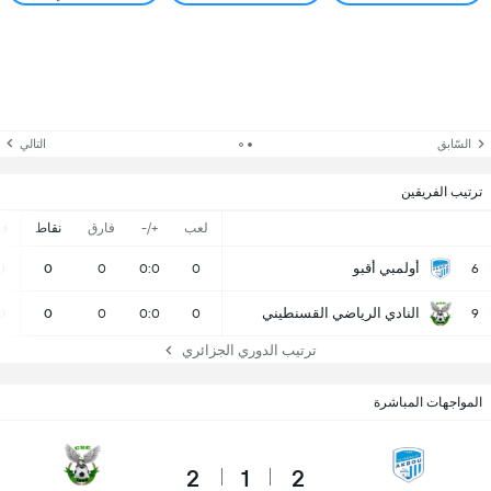
السّابق
التالي
ترتيب الفريقين
لعب
+/-
فارق
نقاط
ف
أولمبي أقبو
0
0
0
0:0
0
6
النادي الرياضي القسنطيني
0
0
0
0:0
0
9
ترتيب الدوري الجزائري
المواجهات المباشرة
2
1
2