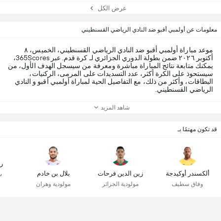
عرض الكل
معلومات عن أولمبي أقبو ضد النادي الرياضي القسنطيني
موعد مباراة أولمبي أقبو ضد النادي الرياضي القسنطيني، الخميس، ٨
أكتوبر ٢٠٢٦ ضمن بطولة الدوري الجزائري لـ كرة قدم. عبر 365Scores،
يمكنك متابعة نتائج المباراة مباشرة ومعرفة من سيسجل الهدف الأول، من
سيستحوذ على الكرة أكثر، عدد التسديدات على المرمى، الركنيات،
البطاقات، وأكثر من ذلك، مع التفاصيل الحية لمباراة أولمبي أقبو و النادي
الرياضي القسنطيني.
شاهد المزيد
قد تكون مهتمًا بـ
ر
ألكسندر أوكيدجة
زين الدين فرحات
بلال بن خادم
ش
وفاق سطيف
مولودية الجزائر
مولودية وهران