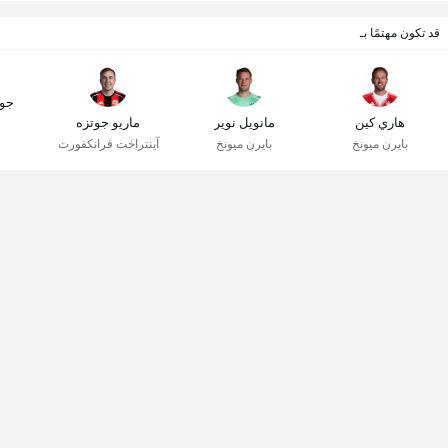
قد تكون مهتمًا بـ
جو
هاري كين
مانويل نوير
ماريو جوتزه
بايرن ميونخ
بايرن ميونخ
آينتراخت فرانكفورت