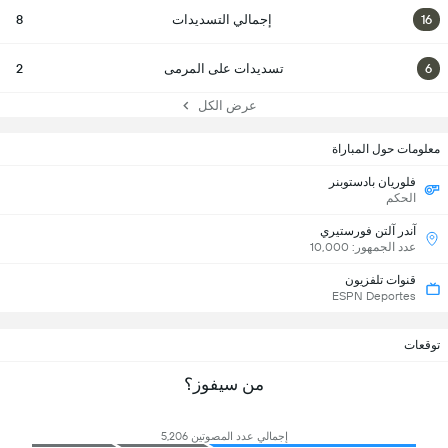
16
إجمالي التسديدات
8
6
تسديدات على المرمى
2
عرض الكل
معلومات حول المباراة
فلوريان بادستوبنر
الحكم
آندر آلتن فورستيري
عدد الجمهور: 10,000
قنوات تلفزيون
ESPN Deportes
توقعات
من سيفوز؟
إجمالي عدد المصوتين 5,206