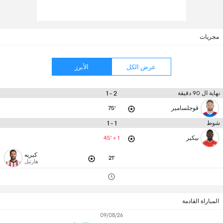
مجريات
عرض الكل
الأبرز
2 - 1
نهاية ال 90 دقيقة
ڤوجلسامير
75'
1 - 1
شوط
بيكير
45' + 1
كيريه
21'
هارتيل
المباراة القادمة
09/08/26