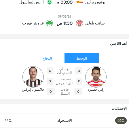
03:00 م
يونيون برلين
أريس ليماسول
09/08/26
11:30 ص
سانت باولي
غرويتر فورت
أهم اللاعبين
الوسط
الدفاع
إجمالي
0
0
التسديدات
تسديدات
0
0
على المرمى
راني خضيرة
حالات
جاكسون إيرفين
0
0
التسلل
الإحصائيات
56%
الاستحواذ
44%