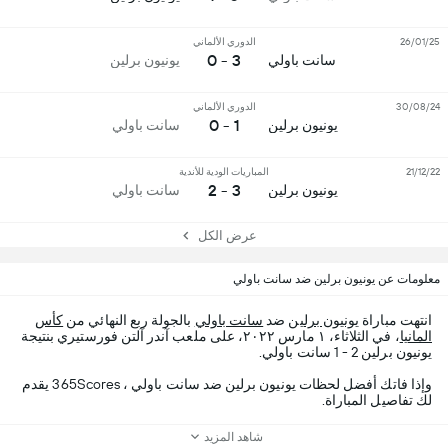
26/01/25
الدوري الألماني
3 - 0
سانت باولي
يونيون برلين
30/08/24
الدوري الألماني
1 - 0
يونيون برلين
سانت باولي
21/12/22
المباريات الودية للأندية
3 - 2
يونيون برلين
سانت باولي
عرض الكل
معلومات عن يونيون برلين ضد سانت باولي
انتهت مباراة
يونيون برلين
ضد
سانت باولي
بالجولة ربع النهائي من
كأس
المانيا
، في الثلاثاء، ١ مارس ٢٠٢٢، على ملعب آندر آلتن فورستيري بنتيجة
يونيون برلين 2 - 1 سانت باولي.
وإذا فاتك أفضل لحظات يونيون برلين ضد سانت باولي ، 365Scores يقدم
لك تفاصيل المباراة.
شاهد المزيد