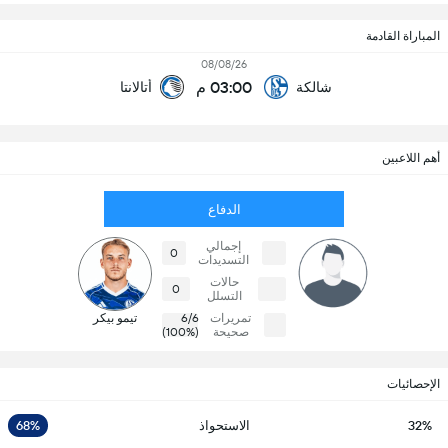
المباراة القادمة
08/08/26
03:00 م
شالكة
أتالانتا
أهم اللاعبين
الدفاع
إجمالي
0
التسديدات
حالات
0
التسلل
تمريرات
6/6
تيمو بيكر
صحيحة
(100%)
الإحصائيات
32%
الاستحواذ
68%