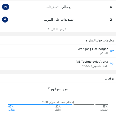
6
إجمالي التسديدات
21
2
تسديدات على المرمى
9
عرض الكل
معلومات حول المباراة
Wolfgang Haslberger
الحكم
MS Technologie Arena
عدد الجمهور: 4,900
توقعات
من سيفوز؟
إجمالي عدد المصوتين 1,180
65%
22%
13%
فيلينغن
تعادل
شالكة