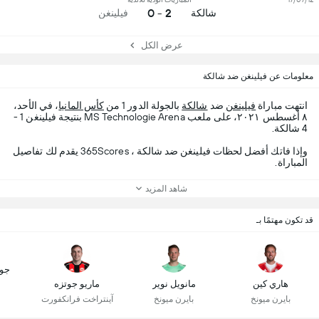
2 - 0
شالكة
فيلينغن
عرض الكل
معلومات عن فيلينغن ضد شالكة
انتهت مباراة
فيلينغن
ضد
شالكة
بالجولة الدور 1 من
كأس المانيا
، في الأحد،
٨ أغسطس ٢٠٢١، على ملعب MS Technologie Arena بنتيجة فيلينغن 1 -
4 شالكة.
وإذا فاتك أفضل لحظات فيلينغن ضد شالكة ، 365Scores يقدم لك تفاصيل
المباراة.
شاهد المزيد
قد تكون مهتمًا بـ
جو
هاري كين
مانويل نوير
ماريو جوتزه
بايرن ميونخ
بايرن ميونخ
آينتراخت فرانكفورت