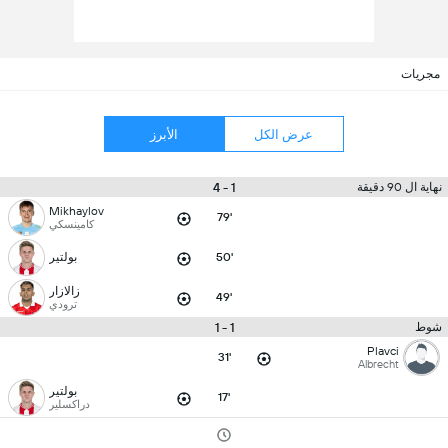
مجريات
عرض الكل
الأبرز
1 - 4
نهاية ال 90 دقيقة
Mikhaylov
79'
كامينسكي
50'
بولتير
زالازار
49'
ترودي
1 - 1
شوط
Plavci
31'
Albrecht
بولتير
17'
دراكسلير