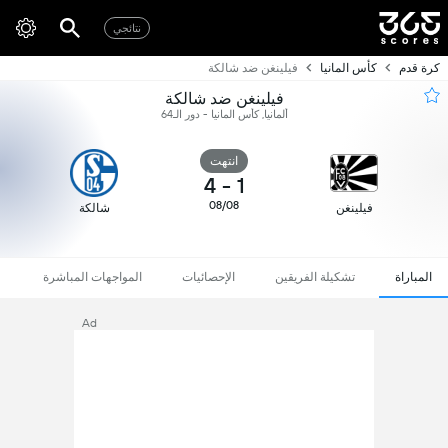
نتائجي
كرة قدم
كأس المانيا
فيلينغن ضد شالكة
فيلينغن ضد شالكة
ألمانيا, كأس المانيا - دور الـ64
انتهت
4
-
1
08/08
فيلينغن
شالكة
المباراة
تشكيلة الفريقين
الإحصائيات
المواجهات المباشرة
Ad