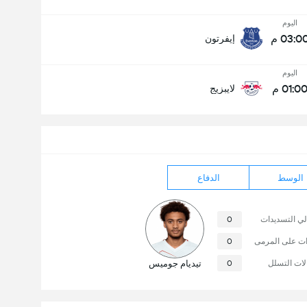
اليوم
03:0 م
إيفرتون
اليوم
01:0 م
لايبزيج
الوسط
الدفاع
لي التسديدات
0
ات على المرمى
0
لات التسلل
0
تيديام جوميس