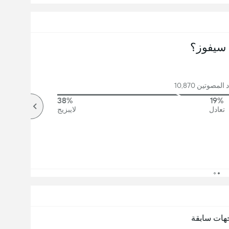
سيفوز؟
مصوتين 10,870
38%
19%
تعادل
لايبزيج
هات سابقة