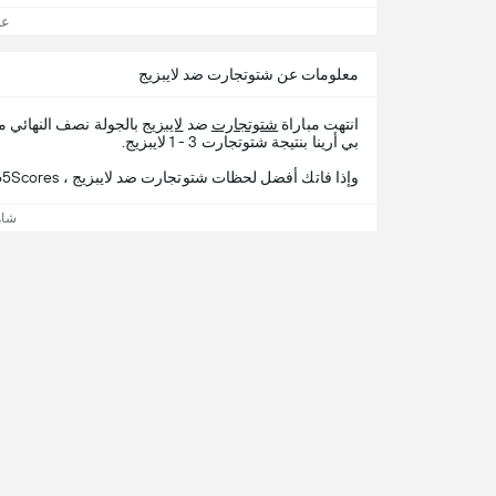
عرض
معلومات عن شتوتجارت ضد لايبزيج
انتهت مباراة
شتوتجارت
ضد
لايبزيج
بالجولة نصف النهائي 
بي أرينا بنتيجة شتوتجارت 3 - 1 لايبزيج.
وإذا فاتك أفضل لحظات شتوتجارت ضد لايبزيج ، 365Scores يقدم لك تفاصيل المباراة.
شاه