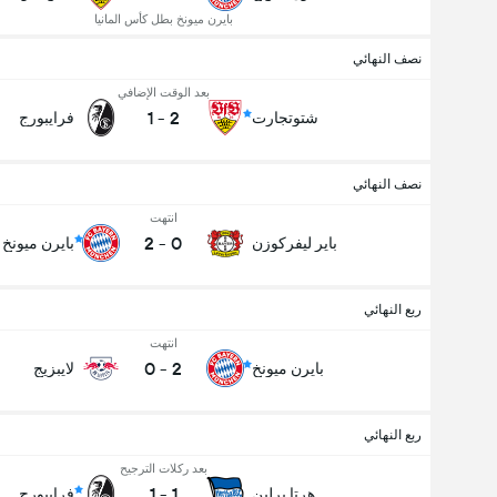
بايرن ميونخ بطل كأس المانيا
نصف النهائي
بعد الوقت الإضافي
1
-
2
شتوتجارت
فرايبورج
نصف النهائي
انتهت
2
-
0
باير ليفركوزن
بايرن ميونخ
ربع النهائي
انتهت
0
-
2
بايرن ميونخ
لايبزيج
ربع النهائي
بعد ركلات الترجيح
1
-
1
هرتا برلين
فرايبورج