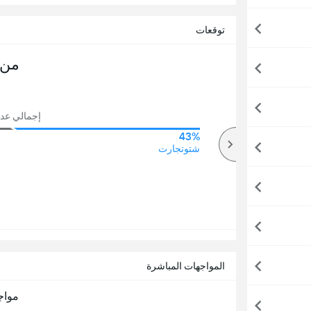
توقعات
من 
إجمالي عدد ال
43%
75%
أكثر
شتوتجارت
المواجهات المباشرة
مواج