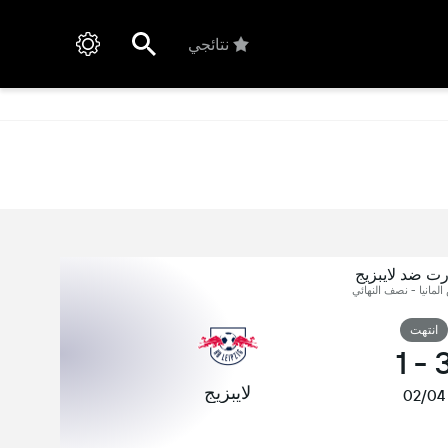
نتائجي
ت ضد لايبزيج
 المانيا - نصف النهائي
انتهت
1
-
لايبزيج
02/04