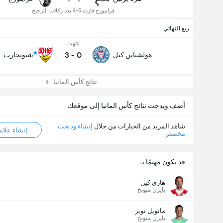
فرايبورج فازت 5-4 بعد ركلات الترجيح
ربع النهائي
انتهت
3
-
0
هولشتاين كيل
شتوتجارت
نتائج كأس المانيا
أضف ويدجت نتائج كأس المانيا إلى موقعك
شاهد المزيد من الخيارات من خلال
إنشاء وديجت
إنشاء علامة ML
مخصص
قد تكون مهتمًا بـ
هاري كين
بايرن ميونخ
مانويل نوير
بايرن ميونخ