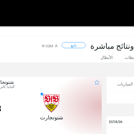
ونتائج مباشرة
تابع
19.02M
حظات
الأبطال
شتوتجار
لمباريات
ألمانيا, كأس
3
شتوتجارت
21/08/26