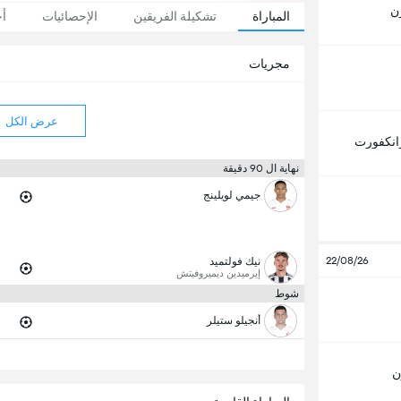
ن
المباراة
تشكيلة الفريقين
الإحصائيات
أخ
مجريات
عرض الكل
انكفورت
نهاية ال 90 دقيقة
جيمي لويلينج
22/08/26
نيك فولتميد
إيرميدين ديميروفيتش
شوط
أنجيلو ستيلر
ن