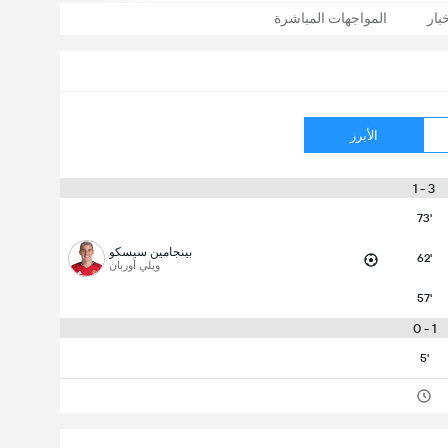
بار
المواجهات المباشرة
الأبرز
3 - 1
73'
بينجامين سيسكو
62'
ويلي أوربان
57'
1 - 0
5'