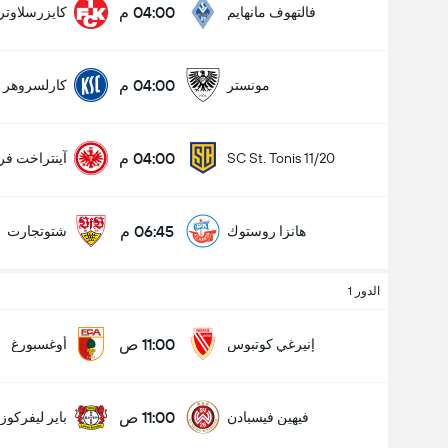
04:00 م
فالتهوف مانهايم
كايزرسلاوتر
04:00 م
مونستر
كارلسروهر
04:00 م
SC St. Tonis 11/20
آينتراخت فر
06:45 م
هانزا روستوك
شتوتجارت
الدور 1
11:00 ص
إنيرغي كوتبوس
أوغسبورغ
11:00 ص
فيهين فيسبادن
باير ليفركوز