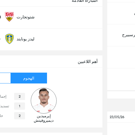
المباراة القادمة
0
شتوتجارت
رسبيرج
0
ليدز يونايتد
أهم اللاعبين
الهجوم
2
إجما
1
تسديد
إيرميدين
2
حا
23/05/26
ديميروفيتش