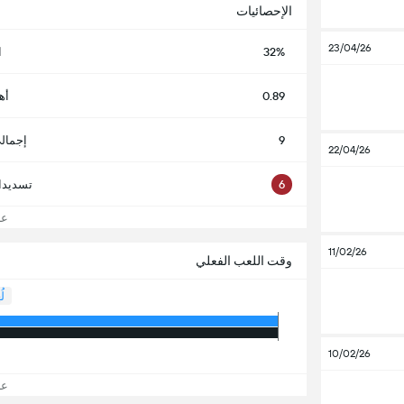
الإحصائيات
23/04/26
32%
ا
0.89
أه
9
إجمال
22/04/26
6
تسديدا
عرض
11/02/26
وقت اللعب الفعلي
لُ
10/02/26
عرض