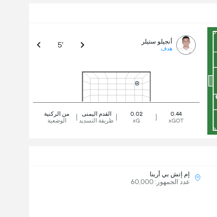
أنجيلو ستيلر
5'
هدف
0.44
0.02
القدم اليمنى
من الركنية
xGOT
xG
طريقة التسديد
الوضعية
إم إتش بي أرينا
عدد الجمهور: 60,000