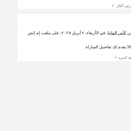
 الكل
من
كأس المانيا
، في الأربعاء، ٢ أبريل ٢٠٢٥، على ملعب إم إتش
د المزيد