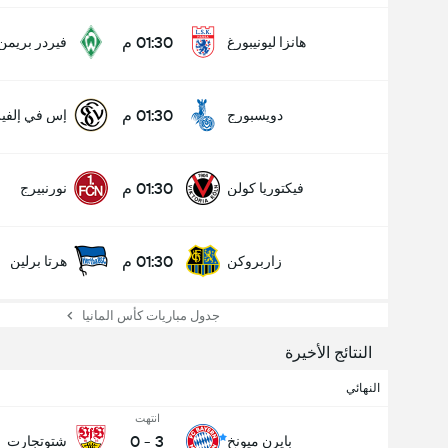
01:30 م
هانزا ليونيبورغ
فيردر بريمن
01:30 م
دويسبورج
إس في إلفي
01:30 م
فيكتوريا كولن
نورنبيرج
01:30 م
زاربروكن
هرتا برلين
جدول مباريات كأس المانيا
النتائج الأخيرة
النهائي
انتهت
0
-
3
بايرن ميونخ
شتوتجارت