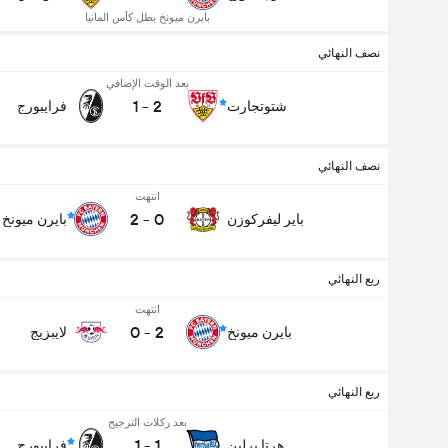
بايرن ميونخ بطل كأس المانيا
نصف النهائي
بعد الوقت الإضافي
1
-
2
شتوتجارت
فرايبورج
نصف النهائي
انتهت
2
-
0
باير ليفركوزن
بايرن ميونخ
ربع النهائي
انتهت
0
-
2
بايرن ميونخ
لايبزيج
ربع النهائي
بعد ركلات الترجيح
1
-
1
هرتا برلين
فرايبورج