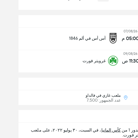
07/08/26
05:0 م
أس أس في ألم 1846
09/08/26
11:3 ص
غرويتر فورت
ملعب غازي في فالداو
عدد الجمهور: 7,500
 1 من
كأس المانيا
، في السبت، ٣٠ يوليو ٢٠٢٢، على ملعب