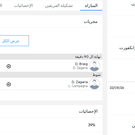
ن
المباراة
تشكيلة الفريقين
الإحصائيات
ال
مجريات
عرض الكل
انكفورت
نهاية ال 90 دقيقة
D. Braig
D. Zagaria
شوط
D. Zagaria
L. Campagna
22/08/26
الإحصائيات
39%
ن