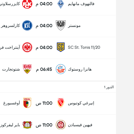
04:00 م
فالتهوف مانهايم
كايزرسلاوتر
04:00 م
مونستر
كارلسروهر
04:00 م
SC St. Tonis 11/20
آينتراخت فر
06:45 م
هانزا روستوك
شتوتجارت
الدور 1
11:00 ص
إنيرغي كوتبوس
أوغسبورغ
11:00 ص
فيهين فيسبادن
باير ليفركوز