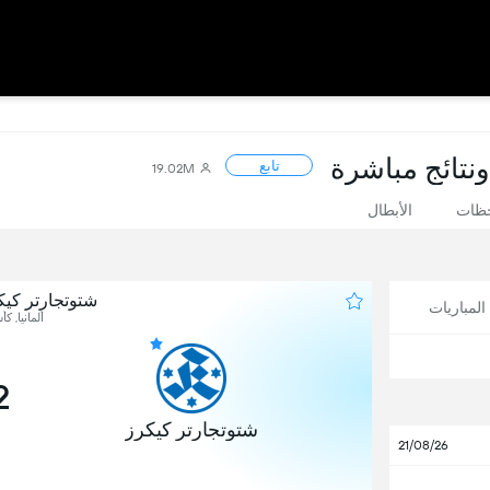
ونتائج مباشرة
تابع
19.02M
حظات
الأبطال
شتوتجارتر كي
لمباريات
ألمانيا, كأ
2
شتوتجارتر كيكرز
21/08/26