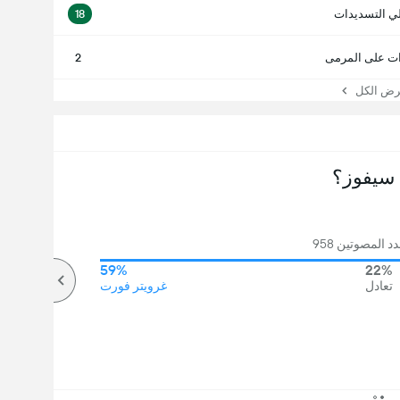
ي التسديدات
18
ت على المرمى
2
 الكل
سيفوز؟
 المصوتين 958
59%
22%
تعادل
غرويتر فورت