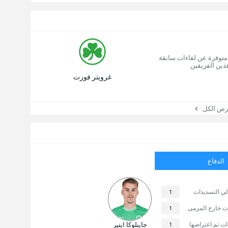
 متوفرة عن لقاءات سابقة
ذين الفريقين
غرويتر فورت
 الكل
الدفاع
لي التسديدات
1
ت خارج المرمى
1
ت تم اعتراضها
1
جاينلوكا ايتير