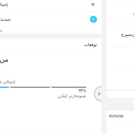
17
إجمال
6
تسديدا
عرض
رسبيرج
توقعات
من 
إجمالي عدد
19%
75%
أكثر
شتوتجارتر كيكرز
23/05/26