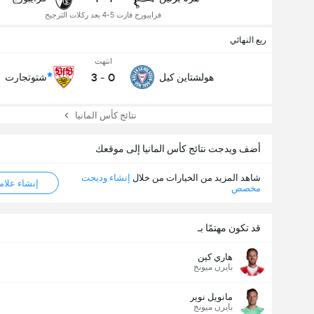
فرايبورج فازت 5-4 بعد ركلات الترجيح
ربع النهائي
انتهت
3
-
0
هولشتاين كيل
شتوتجارت
نتائج كأس المانيا
أضف ويدجت نتائج كأس المانيا إلى موقعك
شاهد المزيد من الخيارات من خلال
إنشاء وديجت
إنشاء علامة ML
مخصص
قد تكون مهتمًا بـ
هاري كين
بايرن ميونخ
مانويل نوير
بايرن ميونخ