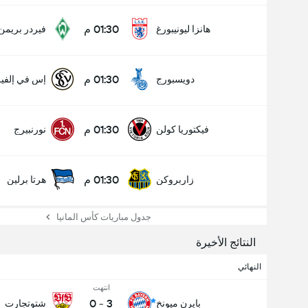
01:30 م
هانزا ليونيبورغ
فيردر بريمن
01:30 م
دويسبورج
إس في إلفي
01:30 م
فيكتوريا كولن
نورنبيرج
عدد الاهداف (2.5)
01:30 م
زاربروكن
هرتا برلين
جدول مباريات كأس المانيا
النتائج الأخيرة
النهائي
انتهت
0
-
3
بايرن ميونخ
شتوتجارت