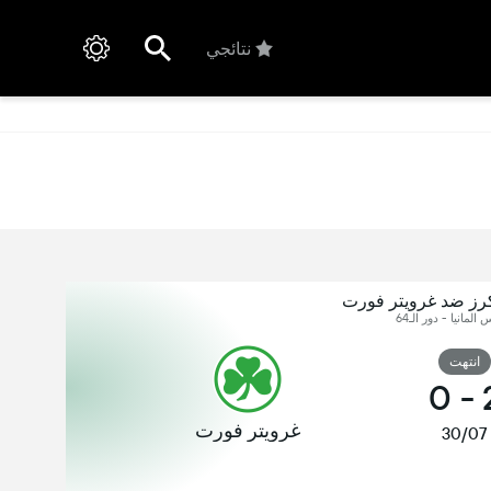
نتائجي
كرز ضد غرويتر فورت
س المانيا - دور الـ64
انتهت
0
-
غرويتر فورت
30/07