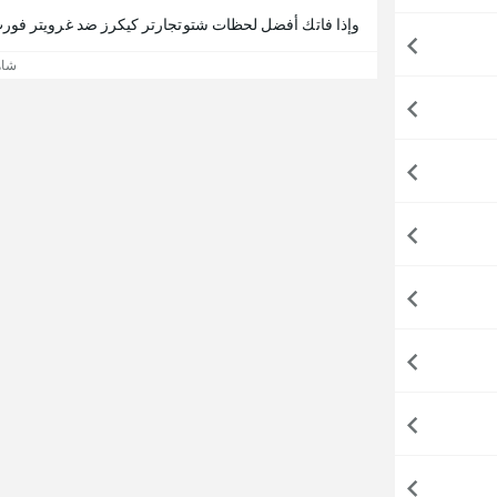
وإذا فاتك أفضل لحظات شتوتجارتر كيكرز ضد غرويتر فورت ، 365Scores يقدم لك تفاصيل المب
شاه