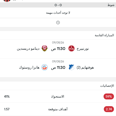
0 - 0
شوط
لا توجد أحداث مهمة
المباراة القادمة
09/08/26
11:30 ص
نورنبيرج
دينامو دريسدين
09/08/26
11:30 ص
هوفنهايم (2)
هانزا روستوك
الإحصائيات
59%
الاستحواذ
41%
2.74
أهداف متوقعة
1.57