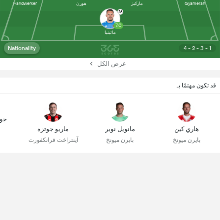
Gyamerah
ماركيز
هورن
Handwerker
26
7.0
ماثينيا
Nationality
4 - 2 - 3 - 1
عرض الكل
قد تكون مهتمًا بـ
جو
هاري كين
مانويل نوير
ماريو جوتزه
بايرن ميونخ
بايرن ميونخ
آينتراخت فرانكفورت