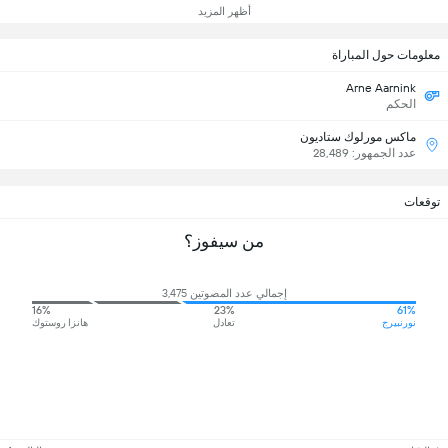
أظهر المزيد
معلومات حول المباراة
Arne Aarnink
الحكم
ماكس مورلوك ستاديون
عدد الجمهور: 28,489
توقعات
من سيفوز؟
إجمالي عدد المصوتين 3,475
16%
23%
61%
نورنبيرج
تعادل
هانزا روستوك