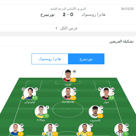
26/02/22
الدوري الألماني الدرجة الثانية
0 - 2
هانزا روستوك
نورنبيرج
عرض الكل
تشكيلة الفريقين
نورنبيرج
هانزا روستوك
42
6.6
أوزون
11
36
14
8.5
6.9
8.4
جولر
Schleimer
أوكونوكي
6
17
7.1
6.5
كاستروب
F. Flick
29
38
15
28
6.8
6.9
6.8
7.1