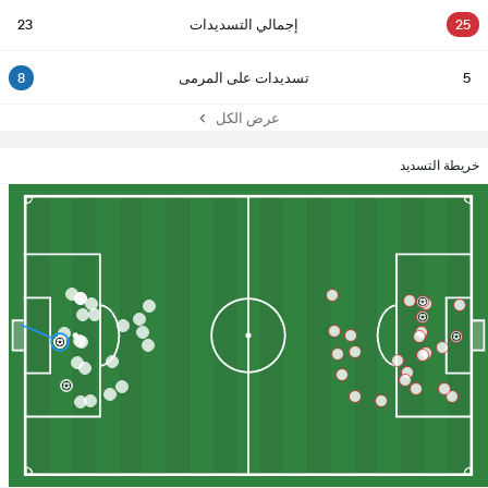
25
إجمالي التسديدات
23
5
تسديدات على المرمى
8
عرض الكل
خريطة التسديد