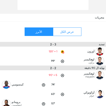
مجريات
عرض الكل
الأبرز
3 - 2
تمديد
أوزون
120' + 1
لوهكيمبر
99'
براون
2 - 2
نهاية ال 90 دقيقة
لوهكيمبر
90' + 5
Hayashi
74'
كينسومبي
أوكونوكي
63'
جولر
برومادو
57'
اينغلسون