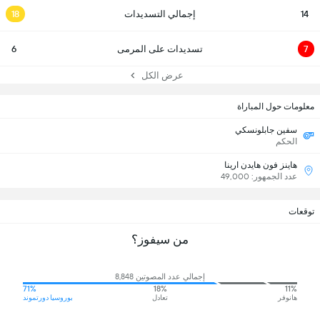
14
إجمالي التسديدات
18
7
تسديدات على المرمى
6
عرض الكل
معلومات حول المباراة
سفين جابلونسكي
الحكم
هاينز فون هايدن ارينا
عدد الجمهور: 49,000
توقعات
من سيفوز؟
إجمالي عدد المصوتين 8,848
71%
18%
11%
هانوفر
تعادل
بوروسيا دورتموند