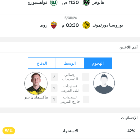
11:30 ص
هانوفر
فولفسبورج
15/08/26
03:30 م
بوروسيا دورتموند
روما
أهم اللاعبين
الهجوم
الوسط
الدفاع
إجمالي
3
التسديدات
تسديدات
1
على المرمى
تسديدات
ماكسمليان بيير
1
خارج المرمى
الإحصائيات
42%
الاستحواذ
58%