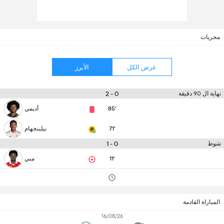
مجريات
عرض الكل
الأبرز
0 - 2
نهاية ال 90 دقيقة
85'
أديمي
71'
بيلينجهام
0 - 1
شوط
11'
مبي
المباراة القادمة
16/08/26