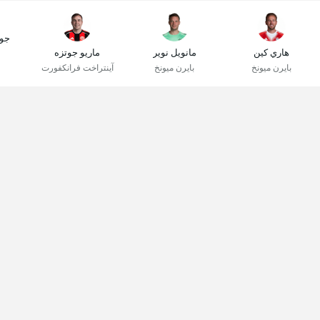
جو
هاري كين
مانويل نوير
ماريو جوتزه
بايرن ميونخ
بايرن ميونخ
آينتراخت فرانكفورت