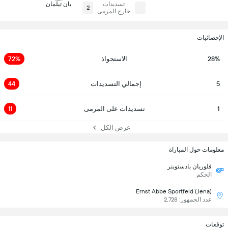
تسديدات
يان تيلمان
2
خارج المرمى
الإحصائيات
28%
الاستحواذ
72%
5
إجمالي التسديدات
44
1
تسديدات على المرمى
11
عرض الكل
معلومات حول المباراة
فلوريان بادستوبنر
الحكم
Ernst Abbe Sportfeld (Jena)
عدد الجمهور: 2,728
توقعات