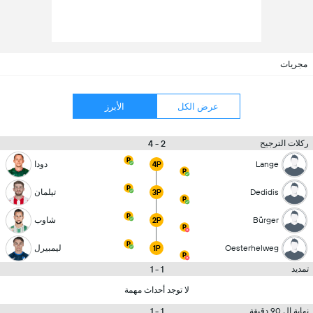
مجريات
عرض الكل
الأبرز
2 - 4
ركلات الترجيح
Lange
دودا
4P
Dedidis
تيلمان
3P
Bürger
شاوب
2P
Oesterhelweg
ليمبيرل
1P
1 - 1
تمديد
لا توجد أحداث مهمة
1 - 1
نهاية ال 90 دقيقة