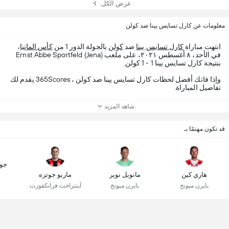
عرض الكل
معلومات عن كارل تسايس يينا ضد كولن
انتهت مباراة
كارل تسايس يينا
ضد
كولن
بالجولة الدور 1 من
كأس المانيا
،
في الأحد، ٨ أغسطس ٢٠٢١، على ملعب Ernst Abbe Sportfeld (Jena)
بنتيجة كارل تسايس يينا 1 - 1 كولن.
وإذا فاتك أفضل لحظات كارل تسايس يينا ضد كولن ، 365Scores يقدم لك
تفاصيل المباراة.
شاهد المزيد
قد تكون مهتمًا بـ
جو
هاري كين
مانويل نوير
ماريو جوتزه
بايرن ميونخ
بايرن ميونخ
آينتراخت فرانكفورت