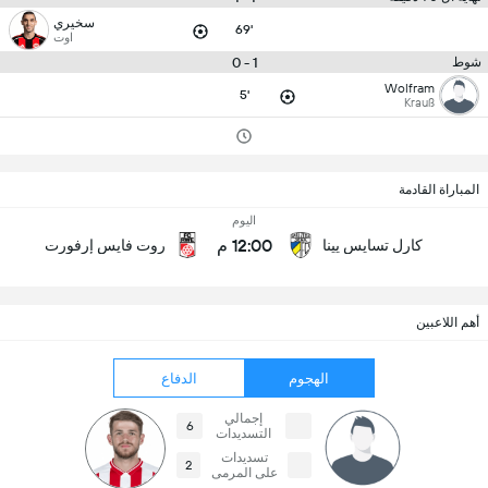
سخيري
69'
اوت
1 - 0
شوط
Wolfram
5'
Krauß
المباراة القادمة
اليوم
12:00 م
كارل تسايس يينا
روت فايس إرفورت
أهم اللاعبين
الهجوم
الدفاع
إجمالي
6
التسديدات
تسديدات
2
على المرمى