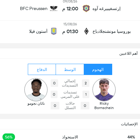
09/08/26
12:00 م
إرتسغيبيرغه آوه
BFC Preussen
15/08/26
01:30 م
بوروسيا مونشنجلادباخ
أستون فيلا
أهم اللاعبين
الهجوم
الوسط
الدفاع
إجمالي
0
2
التسديدات
تسديدات
0
1
على المرمى
Ricky
حالات
ناثان نجومو
0
0
Bornschein
التسلل
الإحصائيات
44%
الاستحواذ
56%