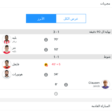
مجريات
عرض الكل
الأبرز
1 - 3
نهاية ال 90 دقيقة
بليه
70'
ريتز
نتز
52'
بليه
1 - 1
شوط
45' + 5
فايغل
34'
هونورات
Clausen
8'
Jakob
المباراة القادمة