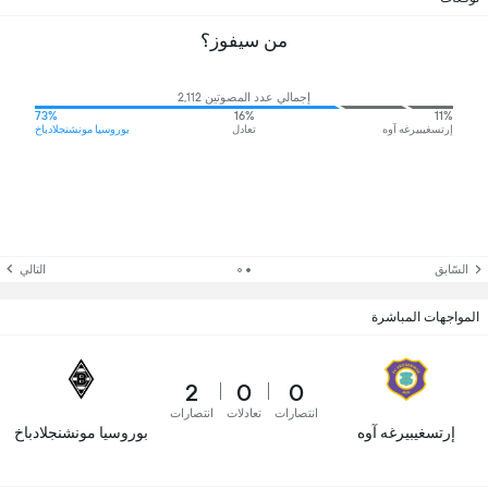
من سيفوز؟
إجمالي عدد المصوتين 2,112
73%
16%
11%
إرتسغيبيرغه آوه
تعادل
بوروسيا مونشنجلادباخ
السّابق
التالي
المواجهات المباشرة
2
0
0
انتصارات
تعادلات
انتصارات
إرتسغيبيرغه آوه
بوروسيا مونشنجلادباخ