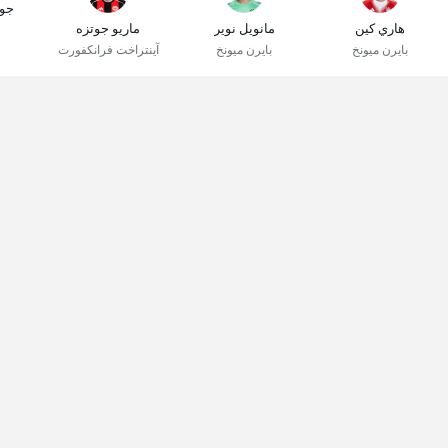
جو
هاري كين
مانويل نوير
ماريو جوتزه
بايرن ميونخ
بايرن ميونخ
آينتراخت فرانكفورت