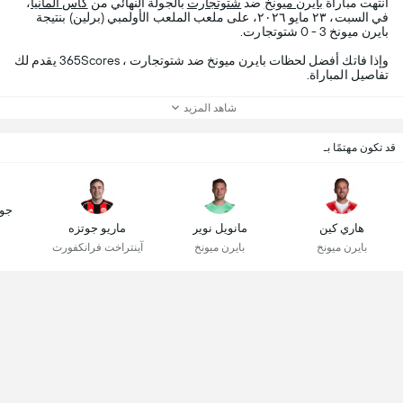
انتهت مباراة
بايرن ميونخ
ضد
شتوتجارت
بالجولة النهائي من
كأس المانيا
،
في السبت، ٢٣ مايو ٢٠٢٦، على ملعب الملعب الأولمبي (برلين) بنتيجة
بايرن ميونخ 3 - 0 شتوتجارت.
وإذا فاتك أفضل لحظات بايرن ميونخ ضد شتوتجارت ، 365Scores يقدم لك
تفاصيل المباراة.
شاهد المزيد
قد تكون مهتمًا بـ
جو
هاري كين
مانويل نوير
ماريو جوتزه
بايرن ميونخ
بايرن ميونخ
آينتراخت فرانكفورت