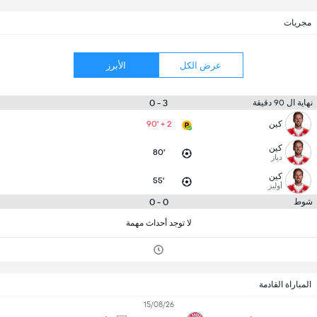
مجريات
عرض الكل
الأبرز
3 - 0
نهاية ال 90 دقيقة
كين
90' + 2
كين
80'
دياز
كين
55'
أوليز
0 - 0
شوط
لا توجد أحداث مهمة
المباراة القادمة
15/08/26