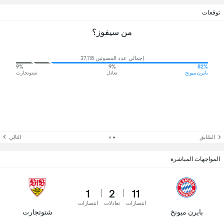
توقعات
من سيفوز؟
إجمالي عدد المصوتين 37,118
9%
9%
82%
بايرن ميونخ
تعادل
شتوتجارت
السّابق
التالي
المواجهات المباشرة
1
2
11
انتصارات
تعادلات
انتصارات
بايرن ميونخ
شتوتجارت