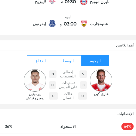
01:30 م
بايرن ميونخ
لايبزيج
اليوم
03:00 م
شتوتجارت
إيفرتون
أهم اللاعبين
الهجوم
الوسط
الدفاع
إجمالي
0
5
التسديدات
تسديدات
0
3
على المرمى
هاري كين
حالات
إيرميدين
0
0
التسلل
ديميروفيتش
الإحصائيات
64%
الاستحواذ
36%